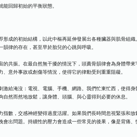
就能回歸初始的平衡狀態。
即形成的初始結構，以此中樞再延伸發展出各種臟器與肌骨組織
一韻律的存在，甚至早於胎兒的心跳與呼吸。
宙的共振。在最自然無干擾的情況下，頭薦骨韻律會為身體帶來
力、意外事故或創傷等情況，使得它的律動受到重重阻礙。
刺激給淹沒：電視、電腦、手機、網路。我們忙東忙西，使得身
夠自然而然地放鬆，讓身體、頭腦、與心靈得到必要的休息。
力指數，交感神經變得過度活躍。如果我們長時間忽視緊張和放鬆
晚會出問題。持續性的壓力會造成一些常見的後果，像是背痛、