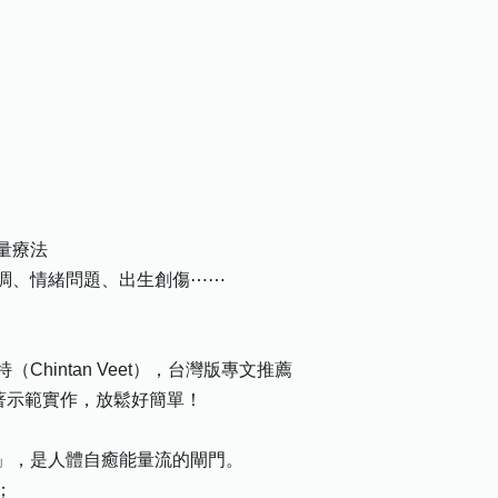
量療法
調、情緒問題、出生創傷⋯⋯
hintan Veet），台灣版專文推薦
著示範實作，放鬆好簡單！
」，是人體自癒能量流的閘門。
；