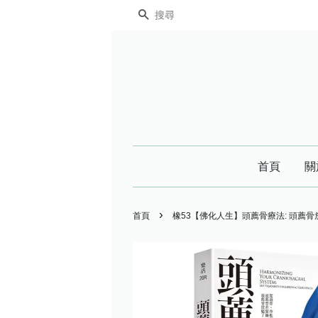
搜尋
首頁
關
›
首頁
橡53【佛化人生】頭薦骨療法: 頭薦骨放