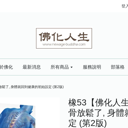
登
於佛化
最新消息
所有商品
服務說明
部落格
鬆了, 身體就回到健康的初始設定 (第2版)
橡53【佛化人生
骨放鬆了, 身
定 (第2版)