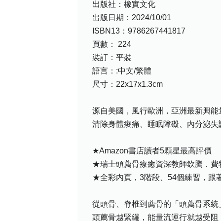
出版社：橡實文化
出版日期：2024/10/01
ISBN13：9786267441817
頁數： 224
裝訂：平裝
語言：:中文/繁體
尺寸：22x17x1.3cm
源自美國，風行歐洲，亞洲最新興能
清除身體痠痛、睡眠障礙、內分泌失
★Amazon書店讀者5顆星最高評價
★瑞士頭薦骨療癒資深教師欽騰．費特（C
★全彩內頁，3階段、54個練習，跟
從頭骨、脊椎到薦骨的「頭薦骨系統
頭薦骨越緊繃，能量流運行就越受阻