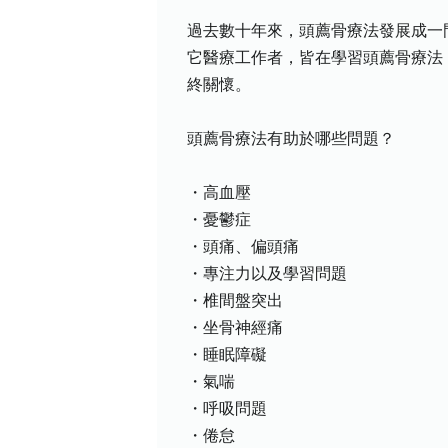
過去數十年來，頭薦骨療法發展成一
它醫療工作者，皆在學習頭薦骨療法
終關懷。
頭薦骨療法有助於哪些問題？
・高血壓
・憂鬱症
・頭痛、偏頭痛
・專注力以及學習問題
・椎間盤突出
・坐骨神經痛
・睡眠障礙
・氣喘
・呼吸問題
・倦怠