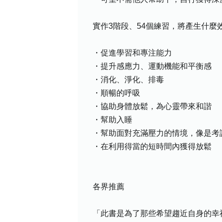
實作3階段、54個練習，將產生什麼
・促進學習和專注能力
・提升感應力、運動機能和平衡感
・消化、淨化、排毒
・順暢的呼吸
・協助身體放鬆，為心靈帶來和諧
・幫助入睡
・幫助面對充滿壓力的情境，像是考
・在利用得當的短時間內獲得放鬆
各界推薦
「此書是為了那些希望趨近自身的幸