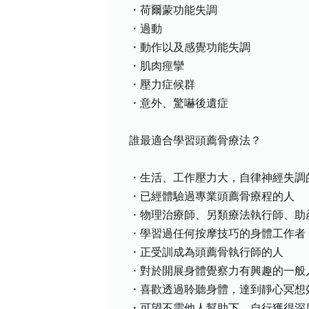
・荷爾蒙功能失調
・過動
・動作以及感覺功能失調
・肌肉痙攣
・壓力症候群
・意外、驚嚇後遺症
誰最適合學習頭薦骨療法？
・生活、工作壓力大，自律神經失調
・已經體驗過專業頭薦骨療程的人
・物理治療師、另類療法執行師、助
・學習過任何按摩技巧的身體工作者
・正受訓成為頭薦骨執行師的人
・對於開展身體覺察力有興趣的一般
・喜歡透過聆聽身體，達到靜心冥想
・可望不需他人幫助下，自行獲得深