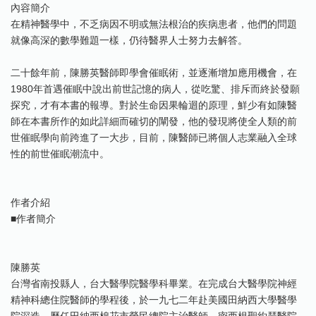
內容簡介
在精神醫學中，不乏病因不明或無法根治的疾病患者，他們的問題
就像高深的數學難題一樣，仍待醫界人士努力去解答。
二十餘年前，陳勝英醫師即學會催眠術，並逐漸增加應用機會，在
1980年首遇催眠中說出前世記憶的病人，從吃驚、排斥而終於發願
探究，才有本書的報導。對於生命因果輪迴的原理，鮮少有如陳醫
師在本書所作的如此詳細而確切的闡發，他的發現將使全人類的前
世催眠學向前跨進了一大步，目前，陳醫師已將個人志業融入全球
性的前世催眠潮流中。
作者介紹
■作者簡介
陳勝英
台灣省南投縣人，台大醫學院醫學科畢業。在完成台大醫學院神經
精神科總住院醫師的學程後，於一九七二年赴美國田納西大學醫學
院深造。歷任田納西棉花市榮民總院主治醫師、密西根聖約瑟醫院