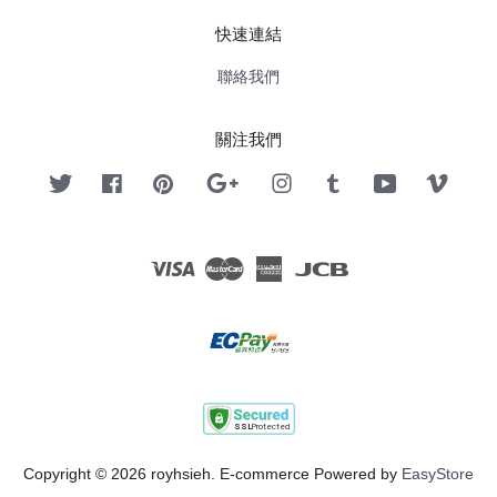
快速連結
聯絡我們
關注我們
Twitter
Facebook
Pinterest
Google
Instagram
Tumblr
YouTube
Vimeo
Visa
Master
American
JCB
Express
Copyright © 2026 royhsieh. E-commerce Powered by
EasyStore