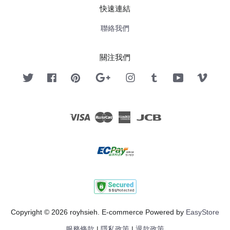
快速連結
聯絡我們
關注我們
Twitter
Facebook
Pinterest
Google
Instagram
Tumblr
YouTube
Vimeo
Visa
Master
American
JCB
Express
Copyright © 2026 royhsieh. E-commerce Powered by
EasyStore
服務條款
|
隱私政策
|
退款政策