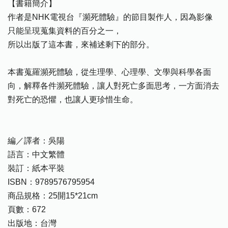
【書籍簡介】
作者是NHK電視台『瀕死體驗』的節目製作人，因為影像
只能呈現蒐集資料的百分之一，
所以出版了這本書，來補述剩下的部分。
本書蒐羅瀕死體驗，從生理學、心理學、文學與科學各面
向，解釋各件瀕死體驗，讓人對死亡多面思考，一方面消去
對死亡的恐懼，也讓人更珍惜生命。
編／譯者：吳陽
語言：中文繁體
裝訂：紙本平裝
ISBN：9789576795954
商品規格：25開15*21cm
頁數：672
出版地：台灣