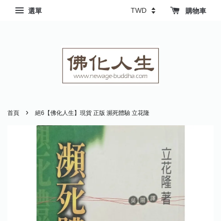
選單
購物車
›
首頁
絕6【佛化人生】現貨 正版 瀕死體驗 立花隆