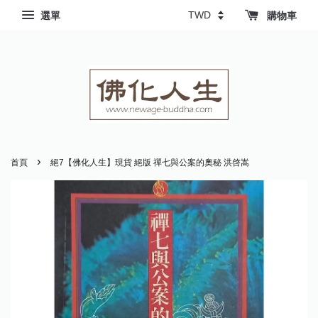
選單
購物車
›
首頁
絕7【佛化人生】現貨 絕版 禪七與公案的奧秘 洪啓嵩