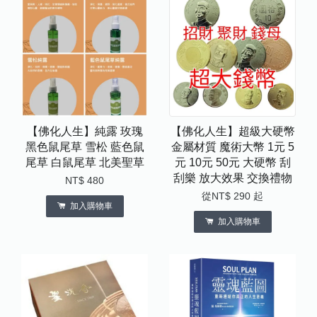
【佛化人生】純露 玫瑰
【佛化人生】超級大硬幣
黑色鼠尾草 雪松 藍色鼠
金屬材質 魔術大幣 1元 5
尾草 白鼠尾草 北美聖草
元 10元 50元 大硬幣 刮
刮樂 放大效果 交換禮物
NT$ 480
從
NT$ 290
起
加入購物車
加入購物車