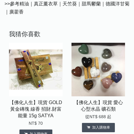
>>參考精油｜真正薰衣草｜天竺葵｜甜馬鬱蘭｜德國洋甘菊
｜廣藿香
我猜你喜歡
【佛化人生】現貨 GOLD
【佛化人生】現貨 愛心
黃金磚塊 線香 招財.財富
心型水晶 礦石類
能量 15g SATYA
從
NT$ 688
起
NT$ 70
加入購物車