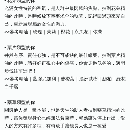
• 花朵類型的你
充滿女性特質的香氣，是人群中最閃耀的焦點。抽到花朵精
油的此時，是時候放下事事求全的執著，記得回過頭來愛自
己，重新展現屬於女性的魅力。
>>參考精油｜玫瑰｜茉莉｜橙花｜永久花｜依蘭
• 葉片類型的你
井然有序、責任心強，是不可或缺的最佳綠葉。抽到葉片精
油的此時，請好好正視心中的傷痛，你會走過低谷的，邁開
步伐往前進吧！
>>參考精油｜藍膠尤加利｜苦橙葉｜澳洲茶樹｜絲柏｜綠花
白千層
• 藥草類型的你
關懷他人是一種本能，也是天生的助人者抽到藥草精油的此
時，當你發現身心已經無法負荷時，就應該先停止付出，愛
人的方式有許多種，有時放手讓他長大也是一種愛。