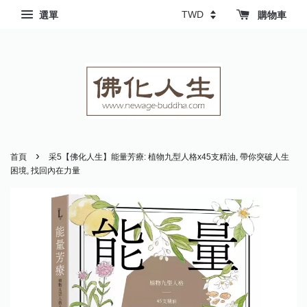
選單
購物車
›
首頁
采5【佛化人生】能量芳療: 植物九型人格x45支精油, 帶你突破人生
困境, 找回內在力量