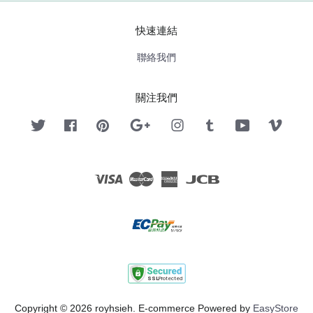
快速連結
聯絡我們
關注我們
Twitter
Facebook
Pinterest
Google
Instagram
Tumblr
YouTube
Vimeo
Visa
Master
American
JCB
Express
Copyright © 2026 royhsieh. E-commerce Powered by
EasyStore