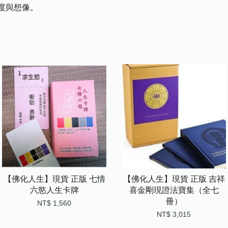
與想像。​
【佛化人生】現貨 正版 七情
【佛化人生】現貨 正版 吉祥
六慾人生卡牌
喜金剛現證法寶集（全七
冊）
NT$ 1,560
NT$ 3,015