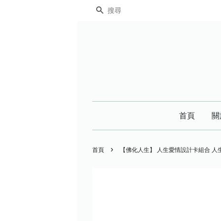
搜尋
首頁
關
›
首頁
【佛化人生】 人生愛情設計卡組合 人