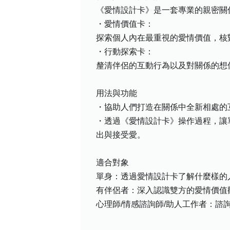
《愛情設計卡》是一套專業的親密關
・愛情價值卡：
探索個人內在最重視的愛情價值，核
・行動探索卡：
釐清伴侶的互動行為以及對關係的想
用法與功能
・協助人們打造在關係中全新相處的
・透過《愛情設計卡》操作過程，讓
出與接受愛。
適合對象
單身：透過愛情設計卡了解什麼樣的
有伴侶者：深入認識雙方的愛情價值
心理師/情感諮詢師/助人工作者：