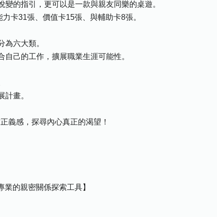
蛻變的指引，更可以是一款與親友同樂的桌遊。
能力卡31張、價值卡15張、與輔助卡8張。
業分為六大類。
合自己的工作，擴展職業生涯可能性。
。
展計畫。
作正義感，探尋內心真正的渴望！
ve｜專業的親密關係探索工具】