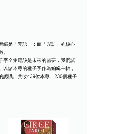
濃縮是「咒語」；而「咒語」的核心
過。
子字全集應該是未來的需要，我們試
，以諸本尊的種子字作為編輯主軸，
識。共收439位本尊、230個種子