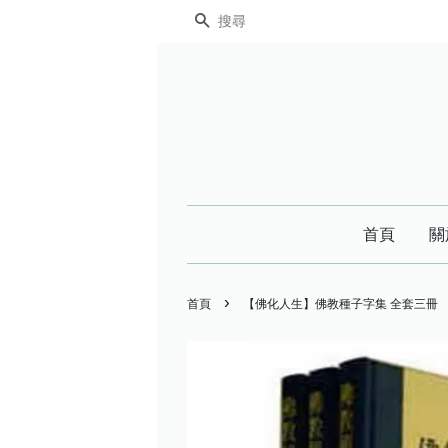
搜尋
首頁
關
›
首頁
【佛化人生】佛教種子字集 全套三冊