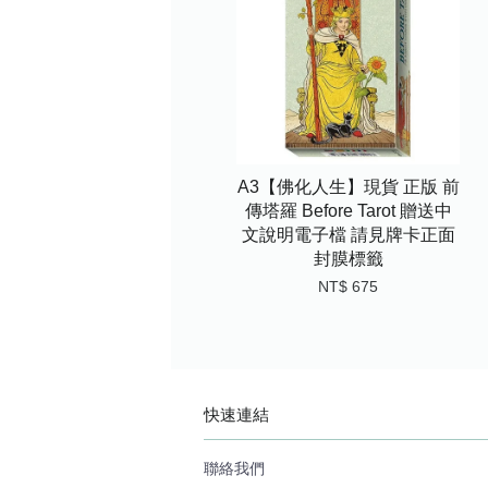
A3【佛化人生】現貨 正版 前
傳塔羅 Before Tarot 贈送中
文說明電子檔 請見牌卡正面
封膜標籤
NT$ 675
快速連結
聯絡我們