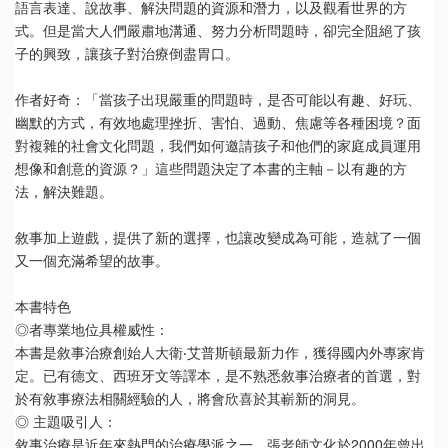
語言表達、說故事、解決問題的資源和潛力，以及觀看世界的方
式。但是當大人們嚴肅地溝通、努力分析問題時，卻完全阻絕了孩
子的興致，讓孩子對治療倒盡胃口。
作者好奇：「當孩子出現嚴重的問題時，是否可能以有趣、好玩、
幽默的方式，有效地處理挫折、害怕、過動、焦慮等各種困境？面
對複雜的社會文化問題，我們如何邀請孩子和他們的家庭成員運用
想像和創意的資源？」這些問題決定了本書的主軸－以有趣的方
法，解決難題。
敘事加上遊戲，提供了新的選擇，也讓改變成為可能，造就了一個
又一個充滿希望的故事。
本書特色
◎者專業地位具權威性：
本書是敘事治療創始人大衛‧艾普斯頓最新力作，獲得國內外專家肯
定。已有德文、西班牙文等譯本，是不熟悉敘事治療者的首選，對
於有敘事療法相關經驗的人，將會欣喜於其嶄新的洞見。
◎ 主題吸引人：
敘事治療是近年來熱門的治療學派之一，張老師文化於2000年曾出