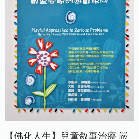
【佛化人生】兒童敘事治療 嚴