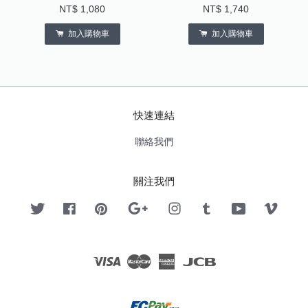
NT$ 1,080
NT$ 1,740
加入購物車
加入購物車
快速連結
聯絡我們
關注我們
Twitter
Facebook
Pinterest
Google
Instagram
Tumblr
YouTube
Vimeo
Visa
Master
American
JCB
Express