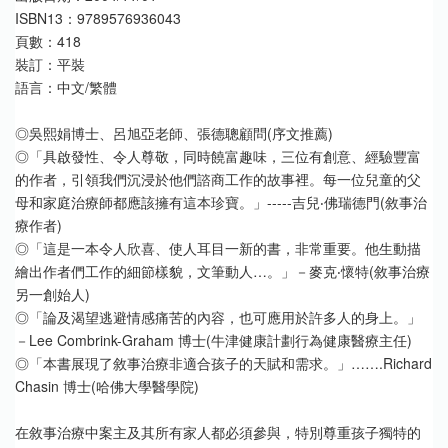
ISBN13：9789576936043
頁數：418
裝訂：平裝
語言：中文/繁體
◎吳熙娟博士、呂旭亞老師、張德聰顧問(序文推薦)
◎「具啟發性、令人尊敬，同時饒富趣味，三位有創意、經驗豐富
的作者，引領我們沉浸於他們諮商工作的故事裡。每一位兒童的父
母和家庭治療師都應該擁有這本珍寶。」-----吉兒‧佛瑞德門(敘事治
療作者)
◎「這是一本令人欣喜、使人耳目一新的書，非常重要。他生動描
繪出作者們工作的細節樣貌，文筆動人…。」－麥克‧懷特(敘事治療
另一創始人)
◎「論及渴望逃避情感痛苦的內容，也可應用於許多人的身上。」
－Lee Combrink-Graham 博士(牛津健康計劃行為健康醫療主任)
◎「本書展現了敘事治療非適合孩子的天賦和需求。」…….Richard 
Chasin 博士(哈佛大學醫學院)
在敘事治療中案主及其所有家人都必須參與，特別尊重孩子獨特的