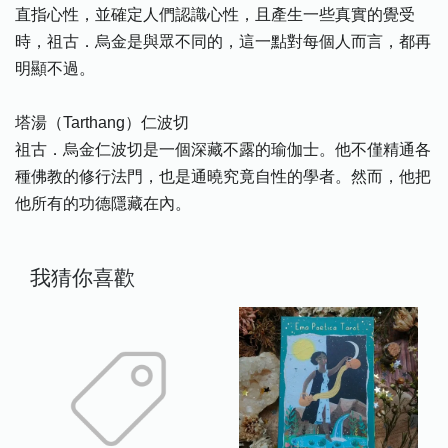
直指心性，並確定人們認識心性，且產生一些真實的覺受
時，祖古．烏金是與眾不同的，這一點對每個人而言，都再
明顯不過。
塔湯（Tarthang）仁波切
祖古．烏金仁波切是一個深藏不露的瑜伽士。他不僅精通各
種佛教的修行法門，也是通曉究竟自性的學者。然而，他把
他所有的功德隱藏在內。
我猜你喜歡