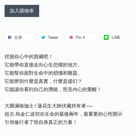
加入購物車
分享
Tweet
Pin it
LINE
挖掘你心中的寶藏吧！
它能帶你直接走向心生恐懼的地方。
它能幫你面對生命中的煩惱和難題。
它能辨別什麼是真實，什麼是虛幻？
它能讓你看到自己的潛能，照見內心的覺醒！
大圓滿瑜伽士 / 蓮花生大師伏藏持有者──
祖古‧烏金仁波切在生命的最後兩年，最重要的心性開示
引領修行者了悟自身真正的力量！