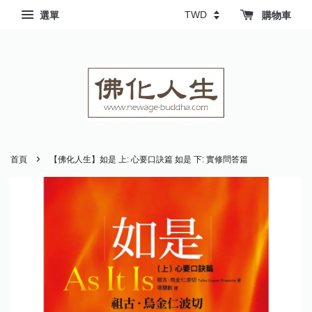
選單
購物車
›
首頁
【佛化人生】如是 上: 心要口訣篇 如是 下: 實修問答篇