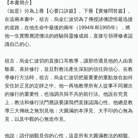
【本書簡介】
《如是》分為上冊【心要口訣篇】、下冊【實修問答篇】。
在這兩本書中，祖古．烏金仁波切為了傳授諸佛證悟最迅捷
的道路，在他生命中最後的兩年（1994年和1995年），將
他一生實際應證佛法的經驗與靈修成就，直接引領禪修者認
識自己的心。
祖古．烏金仁波切的直接口耳教導，讓那些遇見他的人由衷
敬慕、喜於修行，並且對教法產生深刻的信任與信心。在教
導修行方法時，祖古．烏金仁波切把最重要的重點放在如何
安住於正見的定靜之中。他一再地教導所有人從事不同層次
的修行的重要性，也強調共與不共的前行法。他說在究竟
上，教法和修行法門應該要讓我們直接認識心性。他總是教
導三大傳統之無別見地：大圓滿的本淨見、大手印的心無為
見，以及中觀的心無造作見。
他說：請仔細觀見你的心性，這是所有大圓滿教法的精髓。