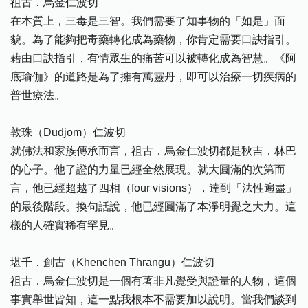
祖古．烏金仁波切
在本質上，三毒是三智。我們需要了知事物的「如是」面
貌。為了能夠把毒藥轉化成為藥物，你肯定需要口訣指引。
藉由口訣指引，有情眾生的痛苦可以被轉化成為智慧。《阿
底瑜伽》的道路是為了擁有萬靈丹，即可以治療一切疾病的
普世療法。
敦珠（Dudjom）仁波切
就佛法和家族傳承而言，祖古．烏金仁波切都是秋吉．林巴
的心子。他了證的力量已經全然展現。就大圓滿的次第而
言，他已經超越了四相（four visions），達到「法性遍盡」
的最後階段。換句話說，他已經圓滿了本淨明覺之大力。這
樣的人確實稀有罕見。
堪千．創古（Khenchen Thrangu）仁波切
祖古．烏金仁波切是一個有著非凡覺受與證量的人物，這個
事實舉世皆知，這一點我根本不需要加以說明。當我們談到