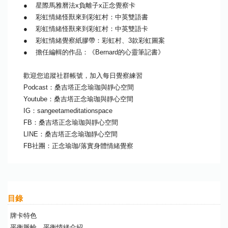
● 星際馬雅曆法x負離子x正念覺察卡
● 彩虹情緒怪獸來到彩虹村：中英雙語書
● 彩虹情緒怪獸來到彩虹村：中英雙語卡
● 彩虹情緒覺察紙膠帶：彩虹村、3款彩虹圖案
● 擔任編輯的作品：《Bernard的心靈筆記書》
歡迎您追蹤社群帳號，加入每日覺察練習
Podcast：桑吉塔正念瑜珈與靜心空間
Youtube：桑吉塔正念瑜珈與靜心空間
IG：sangeetameditationspace
FB：桑吉塔正念瑜珈與靜心空間
LINE：桑吉塔正念瑜珈靜心空間
FB社團：正念瑜珈/落實身體情緒覺察
目錄
牌卡特色
平衡脈輪、平衡情緒介紹