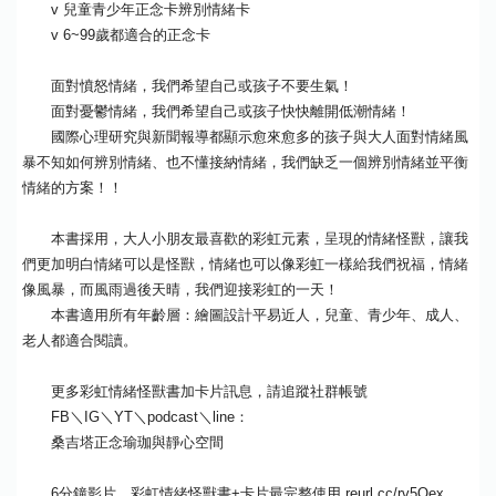
v 兒童青少年正念卡辨別情緒卡
v 6~99歲都適合的正念卡
面對憤怒情緒，我們希望自己或孩子不要生氣！
面對憂鬱情緒，我們希望自己或孩子快快離開低潮情緒！
國際心理研究與新聞報導都顯示愈來愈多的孩子與大人面對情緒風
暴不知如何辨別情緒、也不懂接納情緒，我們缺乏一個辨別情緒並平衡
情緒的方案！！
本書採用，大人小朋友最喜歡的彩虹元素，呈現的情緒怪獸，讓我
們更加明白情緒可以是怪獸，情緒也可以像彩虹一樣給我們祝福，情緒
像風暴，而風雨過後天晴，我們迎接彩虹的一天！
本書適用所有年齡層：繪圖設計平易近人，兒童、青少年、成人、
老人都適合閱讀。
更多彩虹情緒怪獸書加卡片訊息，請追蹤社群帳號
FB＼IG＼YT＼podcast＼line：
桑吉塔正念瑜珈與靜心空間
6分鐘影片，彩虹情緒怪獸書+卡片最完整使用 reurl.cc/rv5Qex