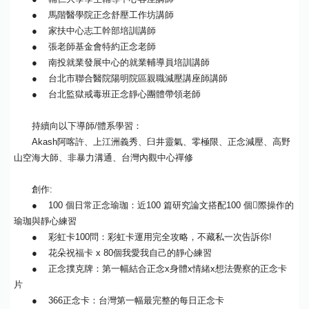
● 馬階醫學院正念舒壓工作坊講師
● 家扶中心志工幹部培訓講師
● 張老師基金會特約正念老師
● 南投就業發展中心的就業輔導員培訓講師
● 台北市聯合醫院陽明院區親職減壓講座師講師
● 台北監獄戒毒班正念靜心團體帶領老師
持續向以下導師/體系學習：
Akash阿喀許、上江洲義秀、臼井靈氣、零極限、正念減壓、高野
山空海大師、非暴力溝通、台灣內觀中心禪修
創作:
● 100 個日常正念瑜珈：近100 篇研究論文搭配100 個􏰀際操作的
瑜珈與靜心練習
● 彩虹卡100問：彩虹卡運用完全攻略，不藏私一次告訴你!
● 花朵祝福卡 x 80個我愛我自己的靜心練習
● 正念撲克牌：第一幅結合正念x身體x情緒x想法覺察的正念卡
片
● 366正念卡：台灣第一幅最完整的每日正念卡