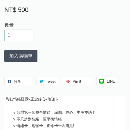
NT$ 500
數量
加入購物車
分享
Tweet
Pin it
LINE
彩虹情緒怪獸x正念靜心x瑜珈卡
v 台灣第一套整合情緒、瑜珈、靜心、中英雙語卡
v 不只辨別情緒，更平衡情緒
v 情緒卡、瑜珈卡、正念卡一次滿足!