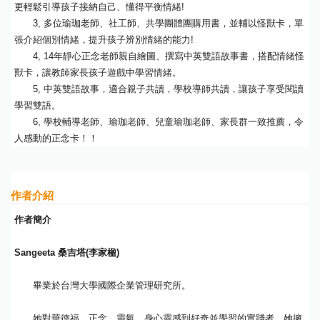
更輕鬆引導孩子接納自己、懂得平衡情緒!
3, 多位瑜珈老師、社工師、共學團體團購用書，並輔以怪獸卡，單
張介紹個別情緒，提升孩子辨別情緒的能力!
4, 14年靜心正念老師親自繪圖、撰寫中英雙語故事書，搭配情緒怪
獸卡，讓教師家長孩子遊戲中學習情緒。
5, 中英雙語故事，適合親子共讀，學校導師共讀，讓孩子享受閱讀
學習雙語。
6, 學校輔導老師、瑜珈老師、兒童瑜珈老師、家長群一致推薦，令
人感動的正念卡！！
作者介紹
作者簡介
Sangeeta 桑吉塔(李家楹)
畢業於台灣大學國際企業管理研究所。
她對華德福、正念、靈氣、身心靈感到好奇並學習的實踐者。她擁