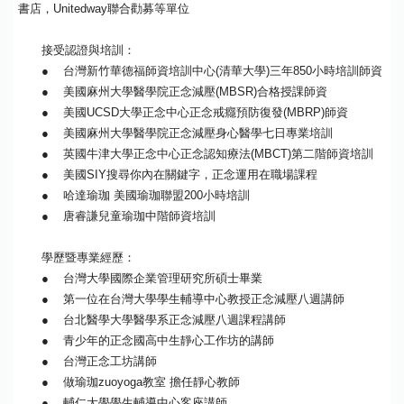
書店，Unitedway聯合勸募等單位
接受認證與培訓：
● 台灣新竹華德福師資培訓中心(清華大學)三年850小時培訓師資
● 美國麻州大學醫學院正念減壓(MBSR)合格授課師資
● 美國UCSD大學正念中心正念戒癮預防復發(MBRP)師資
● 美國麻州大學醫學院正念減壓身心醫學七日專業培訓
● 英國牛津大學正念中心正念認知療法(MBCT)第二階師資培訓
● 美國SIY搜尋你內在關鍵字，正念運用在職場課程
● 哈達瑜珈 美國瑜珈聯盟200小時培訓
● 唐睿謙兒童瑜珈中階師資培訓
學歷暨專業經歷：
● 台灣大學國際企業管理研究所碩士畢業
● 第一位在台灣大學學生輔導中心教授正念減壓八週講師
● 台北醫學大學醫學系正念減壓八週課程講師
● 青少年的正念國高中生靜心工作坊的講師
● 台灣正念工坊講師
● 做瑜珈zuoyoga教室 擔任靜心教師
● 輔仁大學學生輔導中心客座講師