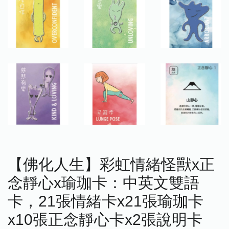
【佛化人生】彩虹情緒怪獸x正
念靜心x瑜珈卡：中英文雙語
卡，21張情緒卡x21張瑜珈卡
x10張正念靜心卡x2張說明卡