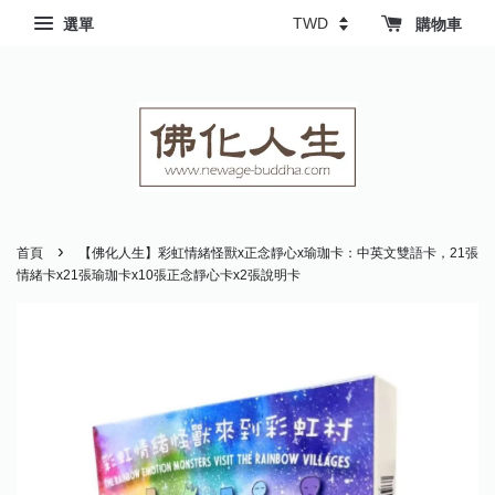
選單
購物車
›
首頁
【佛化人生】彩虹情緒怪獸x正念靜心x瑜珈卡：中英文雙語卡，21張
情緒卡x21張瑜珈卡x10張正念靜心卡x2張說明卡