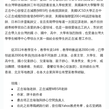
有台灣華德福教師三年培訓證書並進入學校實習、美國麻州大學醫學 院
正念中心頒發正念減壓(MBSR) 合格授課師資、美國UCSD大學正念中
心正念戒癮預防復發(MBRP) 師資、美國瑜珈聯盟200小時認證瑜珈老
師、日本臼井靈氣師父，並且長期帶領每週一次固定課老師。她不但持
續專精學習自己喜愛的身心靈領域，也是一個很愛做志工的人，對於把
正念帶入全台灣的國 小、國中、高中、大學有強烈熱情，也受邀台灣大
學學生輔導中心帶領台大第一個給全校學生的正念減 壓工作坊。
從2011年教學至今，教學年資14年，教學時數超過2000小時，已帶
領超過2000名學員(包括各個不同族群:上班族、企業主管、大學生、 國
高中生、國小兒童靜心、兒童瑜珈、親子靜心、單身男女、青少年、戒
治團體、情傷療癒、失眠症、 憂鬱症等身心症族群)，並持續在台灣、
香港、北京等地教課，在各大企業與單位有豐富教學經驗。
現職：
● 正念瑜珈老師、正念減壓MBSR老師
● 作家、牌卡創作者
● 桑吉塔正念瑜珈與靜心空間負責人
● 在此之前專職網路行銷，曾任職Yahoo雅虎奇摩，金石堂網路