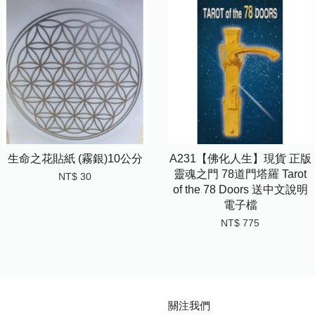
生命之花貼紙 (霧銀)10公分
A231【佛化人生】現貨 正版
靈魂之門 78道門塔羅 Tarot
NT$ 30
of the 78 Doors 送中文說明
電子檔
NT$ 775
關注我們