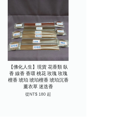
【佛化人生】現貨 花香類 臥
香 線香 香環 桃花 玫瑰 玫瑰
檀香 琥珀 琥珀檀香 琥珀沉香
薰衣草 迷迭香
從
NT$ 180
起