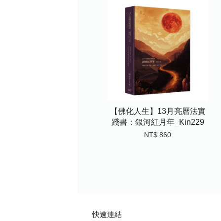
【佛化人生】13月亮曆法實
踐書：銀河紅月年_Kin229
NT$ 860
快速連結