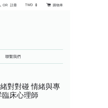
入
OR
註冊
購物車
聯繫我們
緒對對碰 情緒與專
祥臨床心理師