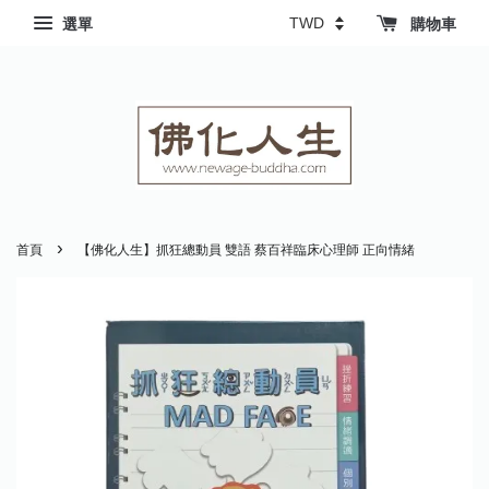
選單
購物車
›
首頁
【佛化人生】抓狂總動員 雙語 蔡百祥臨床心理師 正向情緒