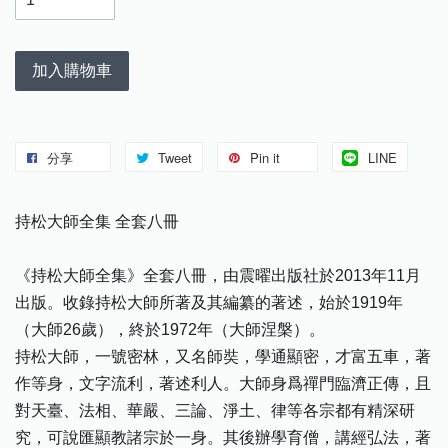
加入購物車
分享
Tweet
Pin it
LINE
持松大師全集 全套八冊
《持松大師全集》全套八冊，由震曜出版社於2013年11月
出版。收錄持松大師所著及其編纂的著述，始於1919年
（大師26歲），終於1972年（大師涅槃）。
持松大師，一號密林，又名師奘，學通顯密，才富五車，著
作等身，文字流利，著述利人。大師身爲禪門臨濟正傳，且
對天臺、法相、華嚴、三論、淨土、律等各宗都有精深研
究，可說匯顯教諸宗於一身。其後辦學育僧，講經弘法，著