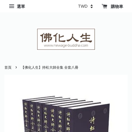
選單
購物車
›
首頁
【佛化人生】持松大師全集 全套八冊