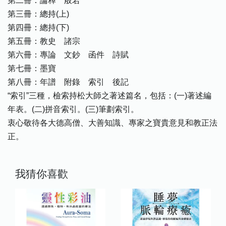
第二冊：論釋 般若
第三冊：總持(上)
第四冊：總持(下)
第五冊：教史 諸宗
第六冊：專論 文鈔 函件 詩賦
第七冊：墨寶
第八冊：年譜 附錄 索引 後記
“索引”三種，檢索持松大師之著述篇名，包括：(一)著述編
年表。(二)拼音索引。(三)筆劃索引。
衷心敬待各大德高僧、大善知識、專家之寶貴意見和教正法
正。
我猜你喜歡