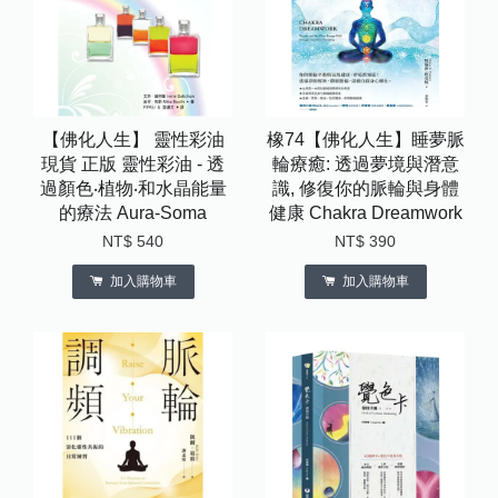
【佛化人生】 靈性彩油
橡74【佛化人生】睡夢脈
現貨 正版 靈性彩油 - 透
輪療癒: 透過夢境與潛意
過顏色‧植物‧和水晶能量
識, 修復你的脈輪與身體
的療法 Aura-Soma
健康 Chakra Dreamwork
NT$ 540
NT$ 390
加入購物車
加入購物車