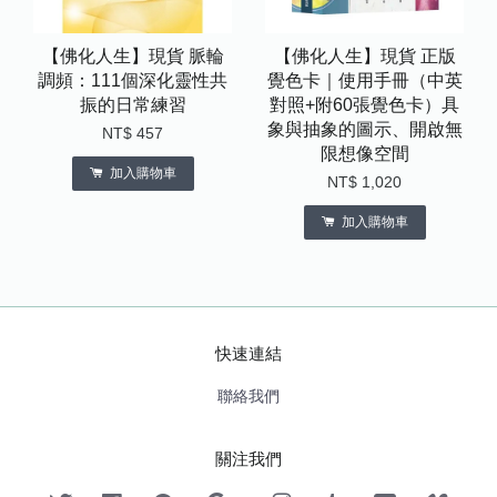
【佛化人生】現貨 脈輪
【佛化人生】現貨 正版
調頻：111個深化靈性共
覺色卡｜使用手冊（中英
振的日常練習
對照+附60張覺色卡）具
象與抽象的圖示、開啟無
NT$ 457
限想像空間
加入購物車
NT$ 1,020
加入購物車
快速連結
聯絡我們
關注我們