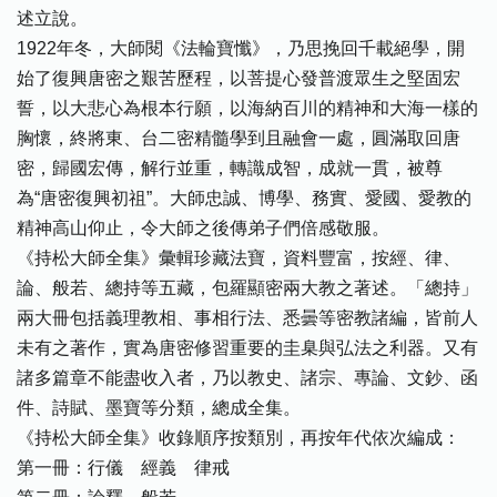
述立說。
1922年冬，大師閱《法輪寶懺》，乃思挽回千載絕學，開
始了復興唐密之艱苦歷程，以菩提心發普渡眾生之堅固宏
誓，以大悲心為根本行願，以海納百川的精神和大海一樣的
胸懷，終將東、台二密精髓學到且融會一處，圓滿取回唐
密，歸國宏傳，解行並重，轉識成智，成就一貫，被尊
為“唐密復興初祖”。大師忠誠、博學、務實、愛國、愛教的
精神高山仰止，令大師之後傳弟子們倍感敬服。
《持松大師全集》彙輯珍藏法寶，資料豐富，按經、律、
論、般若、總持等五藏，包羅顯密兩大教之著述。「總持」
兩大冊包括義理教相、事相行法、悉曇等密教諸編，皆前人
未有之著作，實為唐密修習重要的圭臬與弘法之利器。又有
諸多篇章不能盡收入者，乃以教史、諸宗、專論、文鈔、函
件、詩賦、墨寶等分類，總成全集。
《持松大師全集》收錄順序按類別，再按年代依次編成：
第一冊：行儀 經義 律戒