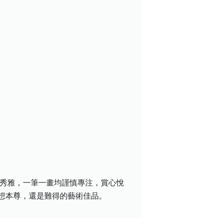
正秀雅，一筆一畫均謹慎專注，賞心悅
想本尊，還是難得的藝術佳品。