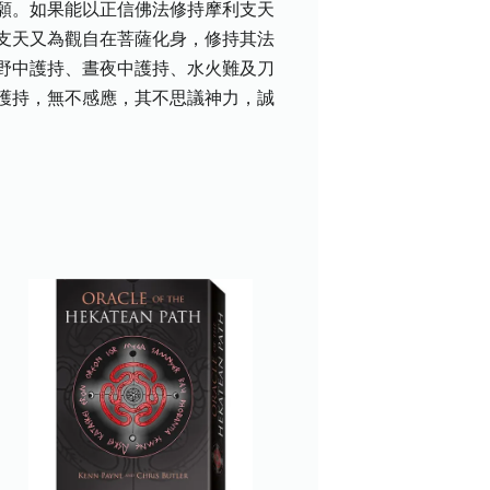
願。如果能以正信佛法修持摩利支天
支天又為觀自在菩薩化身，修持其法
野中護持、晝夜中護持、水火難及刀
護持，無不感應，其不思議神力，誠