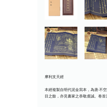
摩利支天經
本經複製自明代泥金寫本，為唐‧不
目之餘，亦見書家之恭敬虔誠。卷首