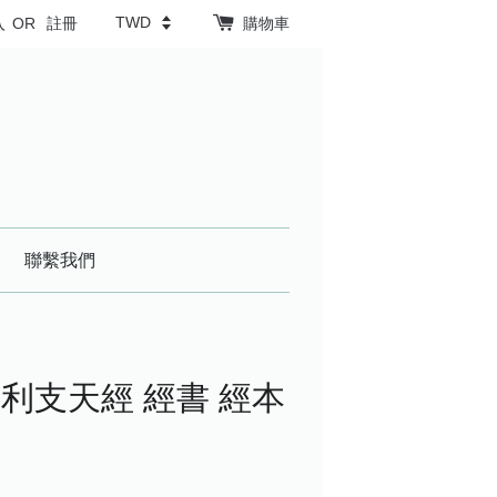
入
OR
註冊
購物車
聯繫我們
利支天經 經書 經本