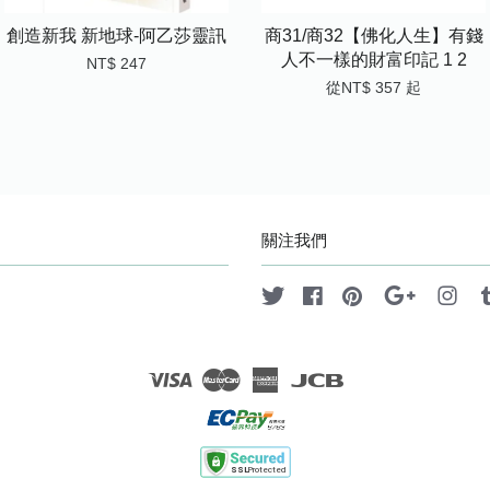
創造新我 新地球-阿乙莎靈訊
商31/商32【佛化人生】有錢
人不一樣的財富印記 1 2
NT$ 247
從
NT$ 357
起
關注我們
Twitter
Facebook
Pinterest
Google
Ins
Visa
Master
American
JCB
Express