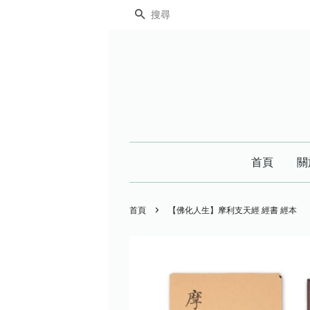
搜尋
首頁
關
›
首頁
【佛化人生】摩利支天經 經書 經本