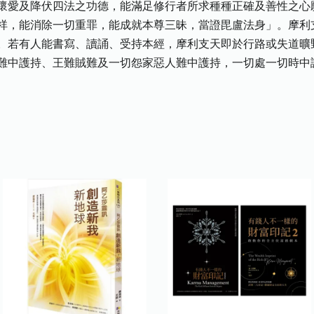
懷愛及降伏四法之功德，能滿足修行者所求種種正確及善性之心
祥，能消除一切重罪，能成就本尊三昧，當證毘盧法身」。摩利
。若有人能書寫、讀誦、受持本經，摩利支天即於行路或失道曠
難中護持、王難賊難及一切怨家惡人難中護持，一切處一切時中