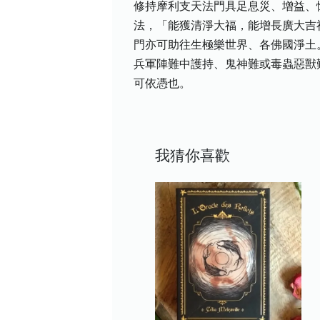
修持摩利支天法門具足息災、增益、
法，「能獲清淨大福，能增長廣大吉
門亦可助往生極樂世界、各佛國淨土
兵軍陣難中護持、鬼神難或毒蟲惡獸
可依憑也。
我猜你喜歡