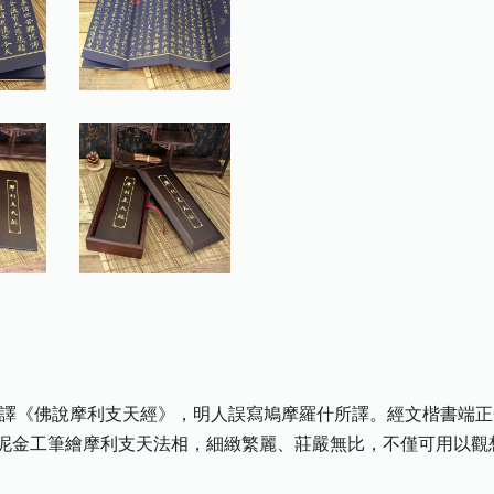
空譯《佛說摩利支天經》，明人誤寫鳩摩羅什所譯。經文楷書端
泥金工筆繪摩利支天法相，細緻繁麗、莊嚴無比，不僅可用以觀