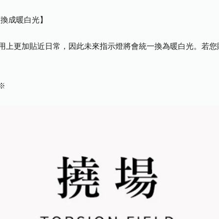
續換成暖白光】
光在使用上更加貼近日常，因此未來指示燈將會統一換為暖白光。若
※