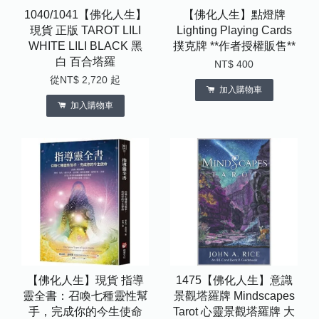
1040/1041【佛化人生】
【佛化人生】點燈牌
現貨 正版 TAROT LILI
Lighting Playing Cards
WHITE LILI BLACK 黑
撲克牌 **作者授權販售**
白 百合塔羅
NT$ 400
從
NT$ 2,720
起
加入購物車
加入購物車
【佛化人生】現貨 指導
1475【佛化人生】意識
靈全書：召喚七種靈性幫
景觀塔羅牌 Mindscapes
手，完成你的今生使命
Tarot 心靈景觀塔羅牌 大