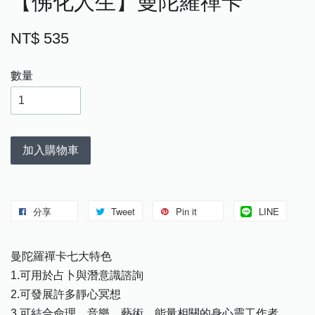
【佛化人生】曼陀羅禪卡
NT$ 535
數量
加入購物車
分享
Tweet
Pin it
LINE
曼陀羅禪卡七大特色
1.可用於占卜與潛意識諮詢
2.可發展許多靜心冥想
3.可結合命理、音樂、藝術、能量相關的身心靈工作者