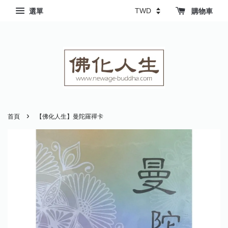
選單
購物車
›
首頁
【佛化人生】曼陀羅禪卡