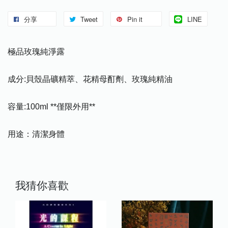
分享
Tweet
Pin it
LINE
極品玫瑰純淨露
成分:貝殼晶礦精萃、花精母酊劑、玫瑰純精油
容量:100ml **僅限外用**
用途：清潔身體
我猜你喜歡