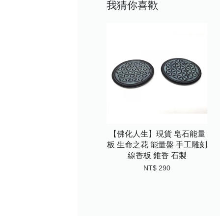
我猜你喜歡
【佛化人生】現貨 皂石能量
板 生命之花 能量盤 手工雕刻
線香板 錐香 石製
NT$ 290