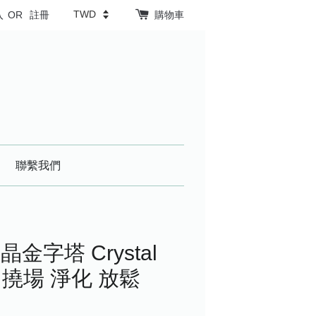
入
OR
註冊
購物車
聯繫我們
字塔 Crystal
涔 撓場 淨化 放鬆