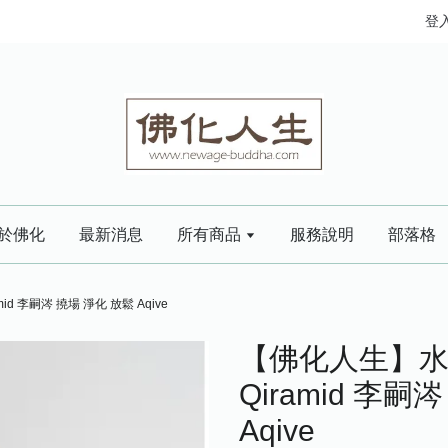
登
於佛化
最新消息
所有商品
服務說明
部落格
id 李嗣涔 撓場 淨化 放鬆 Aqive
【佛化人生】水晶金
Qiramid 李嗣
Aqive