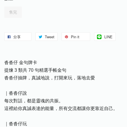
售完
分享
Tweet
Pin it
LINE
沓沓仔 金句牌卡
提煉 3 類共 70 句精選手帳金句
沓沓仔抽牌，真誠地說，打開來玩，落地去愛
｜沓沓仔說
每次對話，都是靈魂的共振。
這裡給你真誠表達的能量，所有交流都讓你更靠近自己。
｜沓沓仔玩