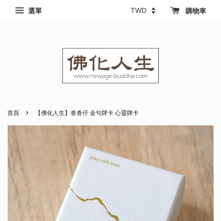
選單
購物車
›
首頁
【佛化人生】沓沓仔 金句牌卡 心靈牌卡