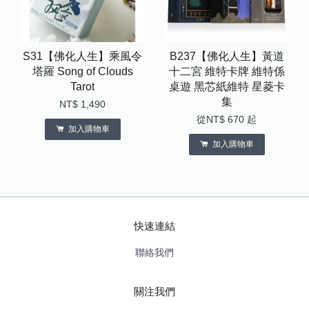
S31【佛化人生】乘風令
B237【佛化人生】黃道
塔羅 Song of Clouds
十二宮 維特卡牌 維特係
Tarot
桌遊 黑芯紙維特 星菱卡
集
NT$ 1,490
從
NT$ 670
起
加入購物車
加入購物車
快速連結
聯絡我們
關注我們