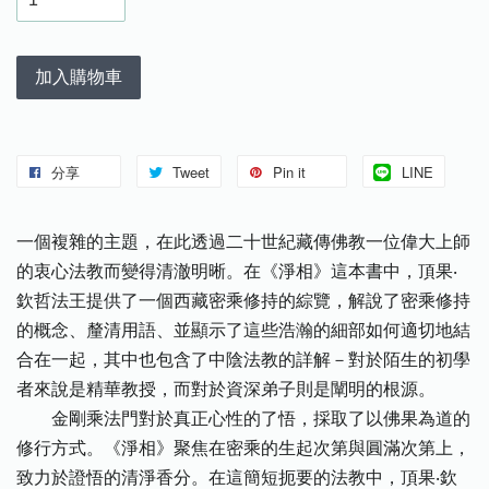
加入購物車
分享
Tweet
Pin it
LINE
一個複雜的主題，在此透過二十世紀藏傳佛教一位偉大上師
的衷心法教而變得清澈明晰。在《淨相》這本書中，頂果‧
欽哲法王提供了一個西藏密乘修持的綜覽，解說了密乘修持
的概念、釐清用語、並顯示了這些浩瀚的細部如何適切地結
合在一起，其中也包含了中陰法教的詳解－對於陌生的初學
者來說是精華教授，而對於資深弟子則是闡明的根源。
金剛乘法門對於真正心性的了悟，採取了以佛果為道的
修行方式。《淨相》聚焦在密乘的生起次第與圓滿次第上，
致力於證悟的清淨香分。在這簡短扼要的法教中，頂果‧欽