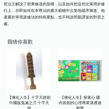
哲法王解說了密乘修道的架構，以及如何把這些次第用於修
行上，亦即如何在本尊法的廣大範疇中次第地循序漸進。他
著重於寧瑪派修法的特殊要點，也不時說明新譯派的對照之
處。
我猜你喜歡
【佛化人生】十字天經劍
【佛化人生】探索心 國
中國版鬼滅之刃 十字天
內首創的心理專業溝通遊
經
戲盤