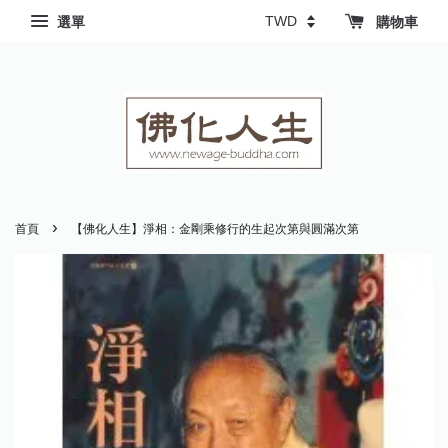
選單
購物車
›
首頁
【佛化人生】淨相：金剛乘修行的生起次第與圓滿次第