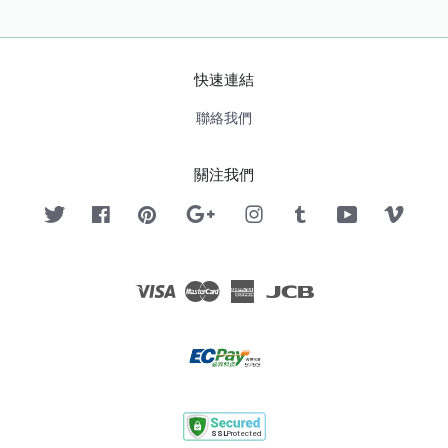
快速連結
聯絡我們
關注我們
Twitter
Facebook
Pinterest
Google
Instagram
Tumblr
YouTube
Vimeo
Visa
Master
American
JCB
Express