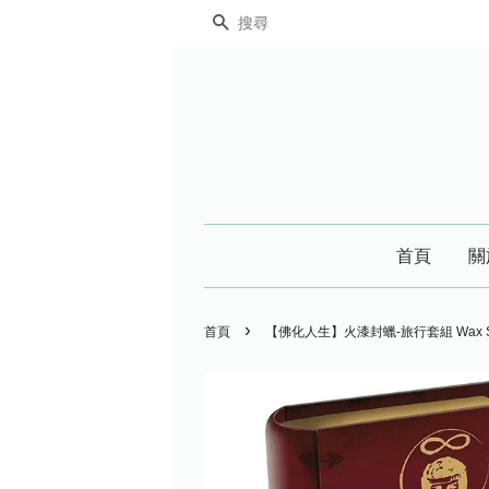
搜尋
首頁
關
›
首頁
【佛化人生】火漆封蠟-旅行套組 Wax Seal