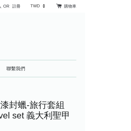
入
OR
註冊
購物車
聯繫我們
漆封蠟-旅行套組
ravel set 義大利聖甲