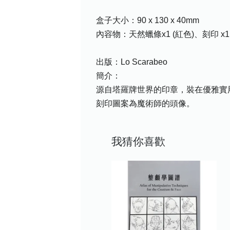
盒子大小：90 x 130 x 40mm
內容物：天然蠟條x1 (紅色)、刻印 x1
出版：Lo Scarabeo
簡介：
源自塔羅牌世界的印章，裝在優雅實
刻印圖案為魔術師的頭像。
我猜你喜歡