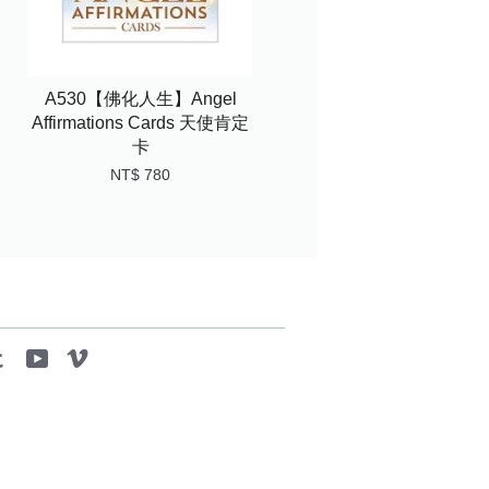
A530【佛化人生】Angel
Affirmations Cards 天使肯定
卡
NT$ 780
tagram
Tumblr
YouTube
Vimeo