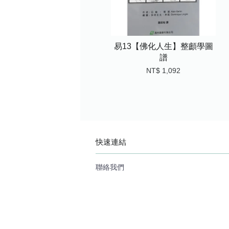
易13【佛化人生】整顱學圖
譜
NT$ 1,092
快速連結
聯絡我們