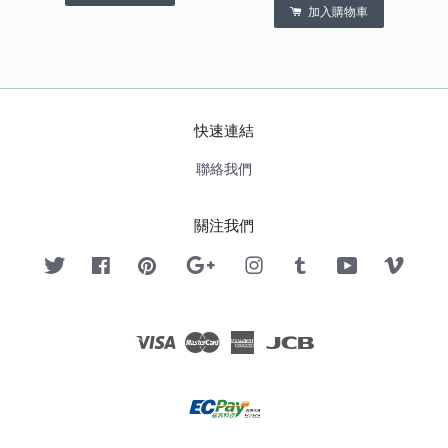
加入購物車
快速連結
聯絡我們
關注我們
Twitter
Facebook
Pinterest
Google
Instagram
Tumblr
YouTube
Vimeo
Visa
Master
American
JCB
Express