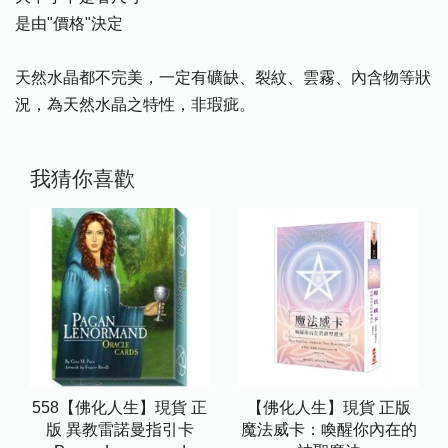
是由"價格"決定
天然水晶都不完美，一定有礦缺、裂紋、雲霧、內含物等狀
況，為天然水晶之特性，非瑕疵。
我猜你喜歡
558【佛化人生】現貨 正
【佛化人生】現貨 正版
版 異教雷諾曼指引卡
魔法威卡：喚醒你內在的