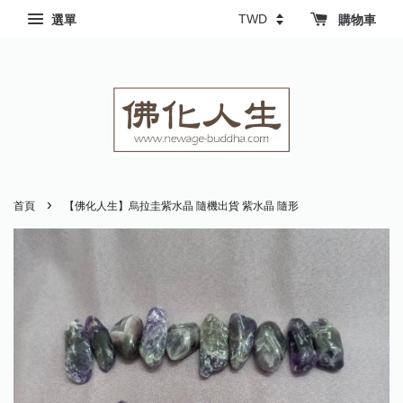
選單
購物車
›
首頁
【佛化人生】烏拉圭紫水晶 隨機出貨 紫水晶 隨形