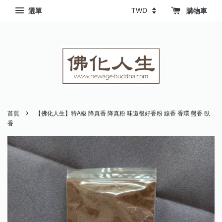
選單
購物車
›
首頁
【佛化人生】特A級 降真香 降真粉 味道很好香粉 線香 香環 盤香 臥
香