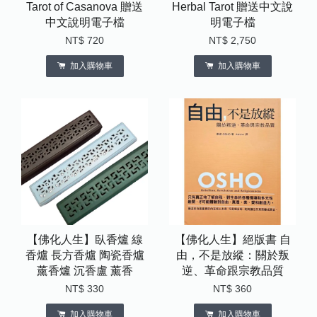
Tarot of Casanova 贈送
Herbal Tarot 贈送中文說
中文說明電子檔
明電子檔
NT$ 720
NT$ 2,750
加入購物車
加入購物車
【佛化人生】臥香爐 線
【佛化人生】絕版書 自
香爐 長方香爐 陶瓷香爐
由，不是放縱：關於叛
薰香爐 沉香盧 薰香
逆、革命跟宗教品質
NT$ 330
NT$ 360
加入購物車
加入購物車