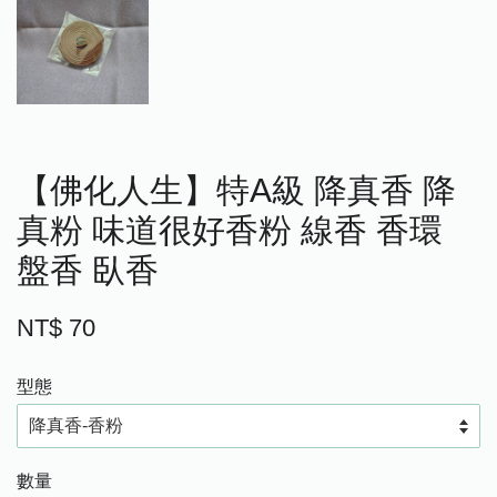
【佛化人生】特A級 降真香 降
真粉 味道很好香粉 線香 香環
盤香 臥香
NT$ 70
型態
數量