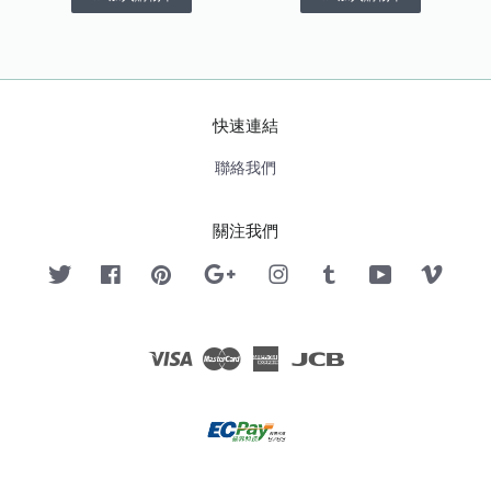
快速連結
聯絡我們
關注我們
Twitter
Facebook
Pinterest
Google
Instagram
Tumblr
YouTube
Vimeo
Visa
Master
American
JCB
Express