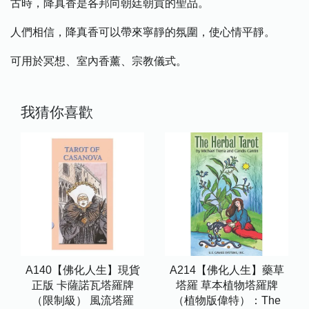
古時，降真香是各邦向朝廷朝貢的聖品。
人們相信，降真香可以帶來寧靜的氛圍，使心情平靜。
可用於冥想、室內香薰、宗教儀式。
我猜你喜歡
A140【佛化人生】現貨
A214【佛化人生】藥草
正版 卡薩諾瓦塔羅牌
塔羅 草本植物塔羅牌
（限制級） 風流塔羅
（植物版偉特）：The