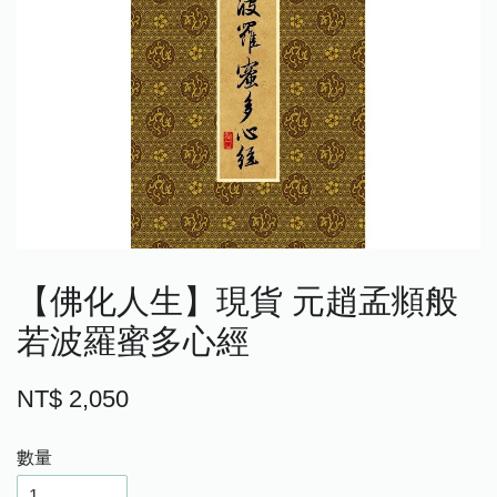
【佛化人生】現貨 元趙孟頫般
若波羅蜜多心經
NT$ 2,050
數量