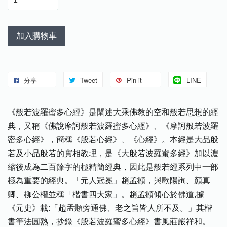
加入購物車
分享
Tweet
Pin it
LINE
《般若波羅蜜多心經》是闡述大乘佛教的空和般若思想的經
典，又稱《佛說摩訶般若波羅蜜多心經》、《摩訶般若波羅
密多心經》，簡稱《般若心經》、《心經》。本經是大品般
若及小品般若的實相教理，是《大般若波羅蜜多經》加以濃
縮後成為二百餘字的極精簡經典，因此是般若經系列中一部
極為重要的經典。「元人冠冕」趙孟頫，與歐陽詢、顏真
卿、柳公權並稱「楷書四大家」。趙孟頫傾心於佛道,據
《元史》載:「趙孟頫旁通佛、老之旨皆人所不及。」其楷
書筆法圓熟，抄錄《般若波羅蜜多心經》書風莊嚴祥和。