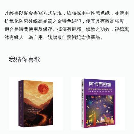
​此經書以泥金書寫方式呈現，紙張採用中性黑色紙，並使用
抗氧化防紫外線高品質之金特色絹印，使其具有較高強度、
適合長時間使用及保存。據傳有避邪、鎮煞之功效，福德熏
沐有緣人，為自用、餽贈最佳藝術紀念收藏品。
我猜你喜歡