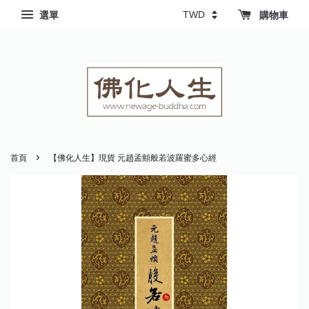
選單
購物車
›
首頁
【佛化人生】現貨 元趙孟頫般若波羅蜜多心經