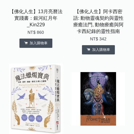
【佛化人生】13月亮曆法
【佛化人生】阿卡西密
實踐書：銀河紅月年
語: 動物靈魂契約與靈性
_Kin229
療癒法門, 動物療癒與阿
卡西紀錄的靈性指南
NT$ 860
NT$ 342
加入購物車
加入購物車