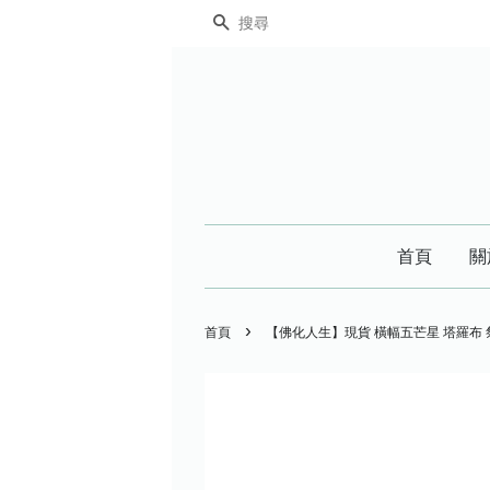
搜尋
首頁
關
›
首頁
【佛化人生】現貨 橫幅五芒星 塔羅布 