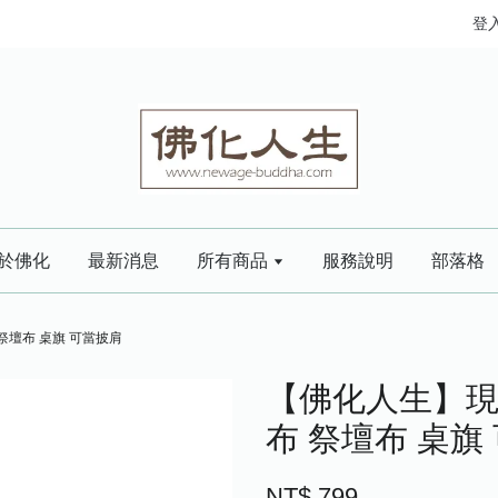
登
於佛化
最新消息
所有商品
服務說明
部落格
祭壇布 桌旗 可當披肩
【佛化人生】現
布 祭壇布 桌旗
NT$ 799