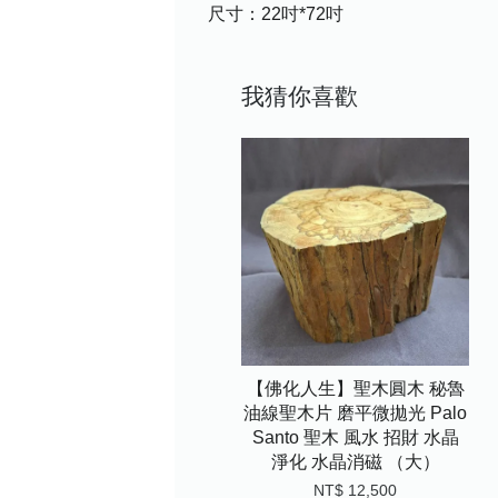
尺寸：22吋*72吋
我猜你喜歡
【佛化人生】聖木圓木 秘魯
油線聖木片 磨平微拋光 Palo
Santo 聖木 風水 招財 水晶
淨化 水晶消磁 （大）
NT$ 12,500