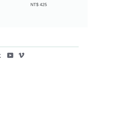
NT$ 425
tagram
Tumblr
YouTube
Vimeo