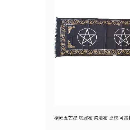
橫幅五芒星 塔羅布 祭壇布 桌旗 可當