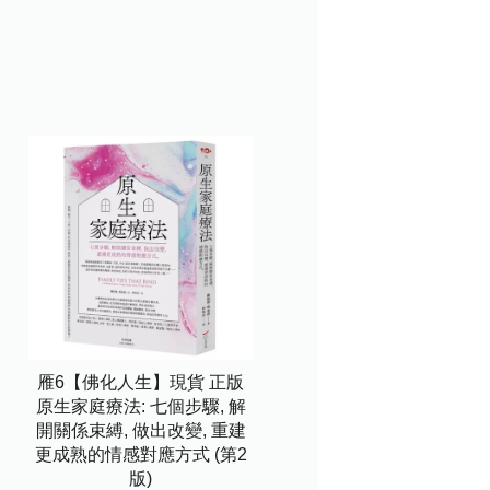
雁6【佛化人生】現貨 正版
原生家庭療法: 七個步驟, 解
開關係束縛, 做出改變, 重建
更成熟的情感對應方式 (第2
版)