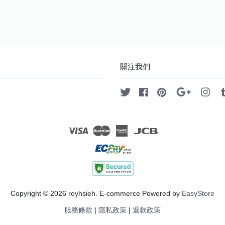
關注我們
Twitter
Facebook
Pinterest
Google
Ins
Visa
Master
American
JCB
Express
Copyright © 2026 royhsieh. E-commerce Powered by
EasyStore
服務條款
|
隱私政策
|
退款政策