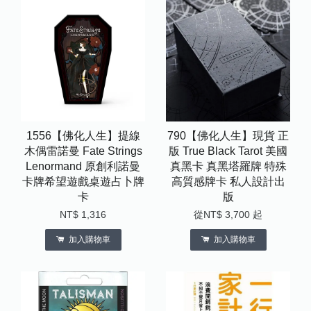
1556【佛化人生】提線
790【佛化人生】現貨 正
木偶雷諾曼 Fate Strings
版 True Black Tarot 美國
Lenormand 原創利諾曼
真黑卡 真黑塔羅牌 特殊
卡牌希望遊戲桌遊占卜牌
高質感牌卡 私人設計出
卡
版
NT$ 1,316
從
NT$ 3,700
起
加入購物車
加入購物車