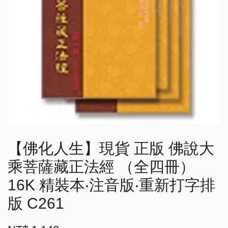
【佛化人生】現貨 正版 佛說大
乘菩薩藏正法經 （全四冊）
16K 精裝本‧注音版‧重新打字排
版 C261