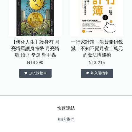
【佛化人生】護身符 月
一行家計簿：浪費開銷銳
亮塔羅護身符幣 月亮塔
減！不知不覺月省上萬元
羅 招財 幸運 聖甲蟲
的魔法擠錢術
NT$ 390
NT$ 215
加入購物車
加入購物車
快速連結
聯絡我們