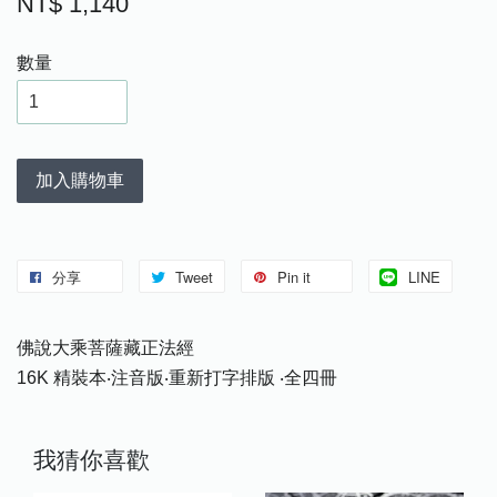
NT$ 1,140
數量
加入購物車
分享
Tweet
Pin it
LINE
佛說大乘菩薩藏正法經
16K 精裝本‧注音版‧重新打字排版 ‧全四冊
我猜你喜歡