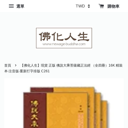
選單
購物車
›
首頁
【佛化人生】現貨 正版 佛說大乘菩薩藏正法經 （全四冊）16K 精裝
本‧注音版‧重新打字排版 C261