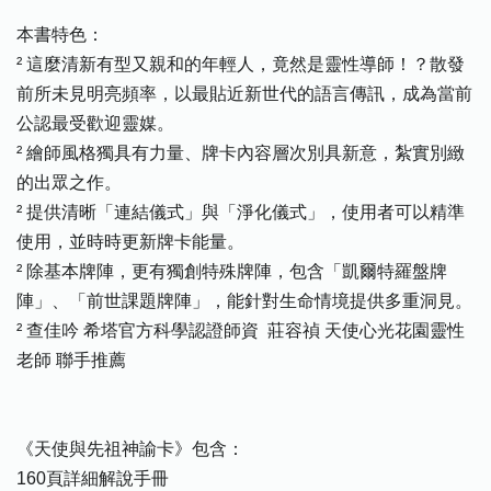
本書特色：
² 這麼清新有型又親和的年輕人，竟然是靈性導師！？散發
前所未見明亮頻率，以最貼近新世代的語言傳訊，成為當前
公認最受歡迎靈媒。
² 繪師風格獨具有力量、牌卡內容層次別具新意，紮實別緻
的出眾之作。
² 提供清晰「連結儀式」與「淨化儀式」，使用者可以精準
使用，並時時更新牌卡能量。
² 除基本牌陣，更有獨創特殊牌陣，包含「凱爾特羅盤牌
陣」、「前世課題牌陣」，能針對生命情境提供多重洞見。
² 查佳吟 希塔官方科學認證師資 莊容禎 天使心光花園靈性
老師 聯手推薦
《天使與先祖神諭卡》包含：
160頁詳細解說手冊