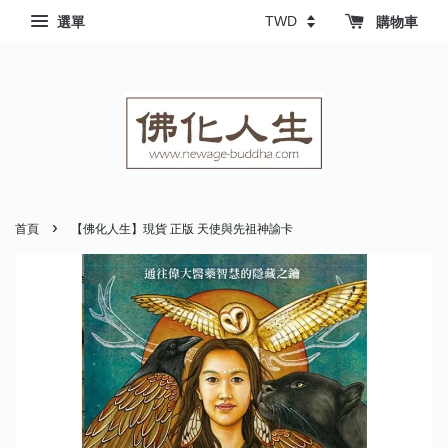
選單
購物車
›
首頁
【佛化人生】現貨 正版 天使與先祖神諭卡