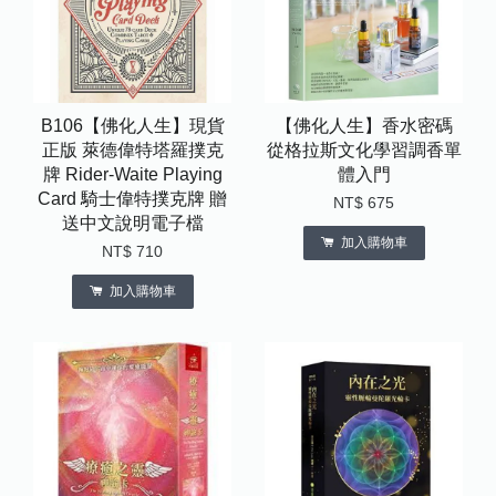
B106【佛化人生】現貨
【佛化人生】香水密碼
正版 萊德偉特塔羅撲克
從格拉斯文化學習調香單
牌 Rider-Waite Playing
體入門
Card 騎士偉特撲克牌 贈
NT$ 675
送中文說明電子檔
加入購物車
NT$ 710
加入購物車