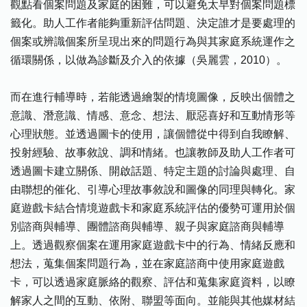
觀點看個案問題及家庭的困難，可以避免太早對個案問題標
籤化。助人工作者能夠重新評估問題、決定誰才是要處理的
個案或辨識個案所呈現出來的問題行為與其家庭系統運作之
循環關係，以做為診斷及介入的依據（吳麗雲，2010）。
而在進行輔導時，若能透過繪製的情境圖像，反映出個體之
意識、潛意識、情感、意念、想法、厭惡喜好和互動情形等
心理狀態。並透過圖卡的使用，讓個體從中得到自我瞭解、
投射經驗、故事敘說、調和情緒。也讓教師及助人工作者可
透過圖卡建立關係、開啟話題、特定主題的討論與處理、自
由聯想的催化、引導心理故事敘說和圖像的同理與轉化。家
庭遊戲卡結合情境遊戲卡和家庭系統評估的優勢可運用於個
別諮商與輔導、團體諮商與輔導、親子與家庭諮商與輔導
上。透過觀察個案在運用家庭遊戲卡中的行為、情緒反應和
想法，蒐集個案問題行為，並在家庭諮商中使用家庭遊戲
卡，可以透過家庭脈絡的觀察、評估和蒐集家庭資料，以瞭
解家人之間的互動、依附、聯盟等面向。並能與其他媒材結