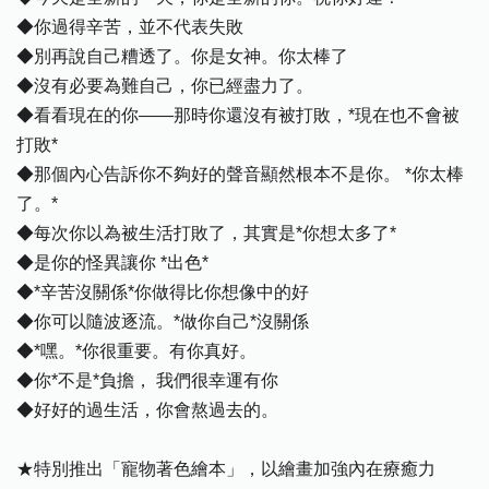
◆你過得辛苦，並不代表失敗
◆別再說自己糟透了。你是女神。你太棒了
◆沒有必要為難自己，你已經盡力了。
◆看看現在的你――那時你還沒有被打敗，*現在也不會被
打敗*
◆那個內心告訴你不夠好的聲音顯然根本不是你。 *你太棒
了。*
◆每次你以為被生活打敗了，其實是*你想太多了*
◆是你的怪異讓你 *出色*
◆*辛苦沒關係*你做得比你想像中的好
◆你可以隨波逐流。*做你自己*沒關係
◆*嘿。*你很重要。有你真好。
◆你*不是*負擔， 我們很幸運有你
◆好好的過生活，你會熬過去的。
★特別推出「寵物著色繪本」，以繪畫加強內在療癒力