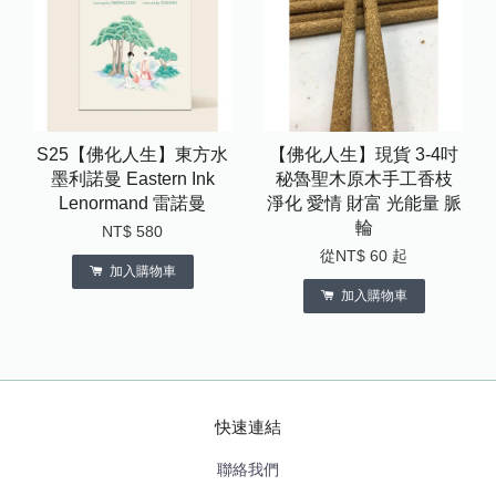
S25【佛化人生】東方水
【佛化人生】現貨 3-4吋
墨利諾曼 Eastern Ink
秘魯聖木原木手工香枝
Lenormand 雷諾曼
淨化 愛情 財富 光能量 脈
輪
NT$ 580
從
NT$ 60
起
加入購物車
加入購物車
快速連結
聯絡我們