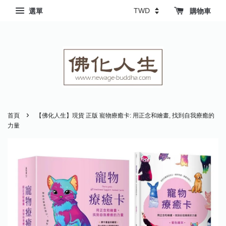
選單
購物車
›
首頁
【佛化人生】現貨 正版 寵物療癒卡: 用正念和繪畫, 找到自我療癒的
力量