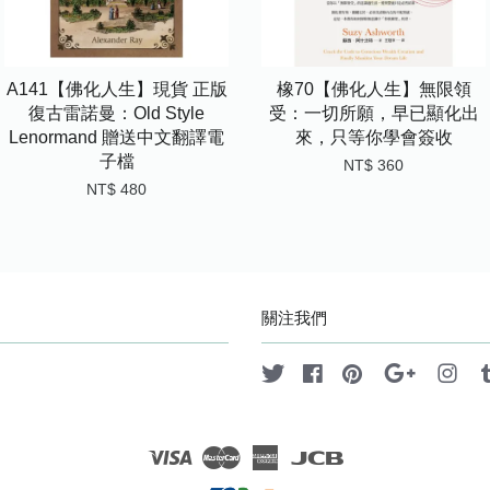
A141【佛化人生】現貨 正版
橡70【佛化人生】無限領
復古雷諾曼：Old Style
受：一切所願，早已顯化出
Lenormand 贈送中文翻譯電
來，只等你學會簽收
子檔
NT$ 360
NT$ 480
關注我們
Twitter
Facebook
Pinterest
Google
Ins
Visa
Master
American
JCB
Express