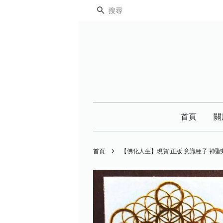
搜尋
首頁
關
›
首頁
【佛化人生】現貨 正版 意識種子 神聖