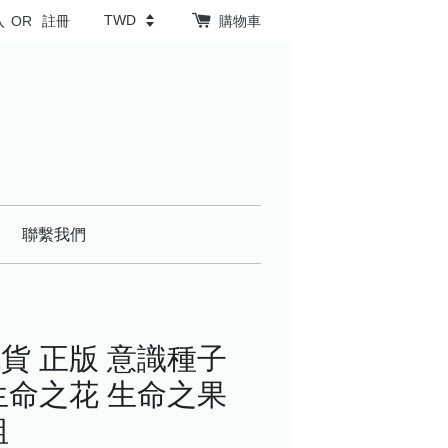
入
OR
註冊
購物車
聯繫我們
貨 正版 意識種子
生命之花 生命之果
組