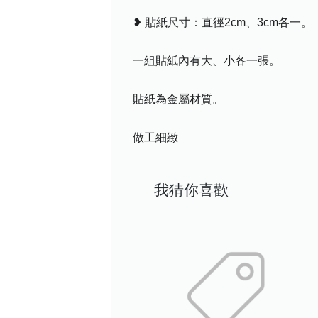
❥ 貼紙尺寸：直徑2cm、3cm各一。
一組貼紙內有大、小各一張。
貼紙為金屬材質。
做工細緻
我猜你喜歡