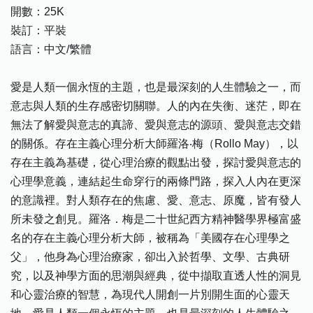
開數：25K
裝訂：平裝
語言：中文/繁體
愛是人類一個永恆的主題，也是最深刻的人生體驗之一，而
意志與人類的生存感密切關聯。人的內在失衡、迷茫，即在
無法了解愛與意志的真諦、愛與意志的源頭、愛與意志交錯
的關係。存在主義心理分析大師羅洛‧梅（Rollo May），以
存在主義為基礎，從心理治療的觀點出發，探討愛與意志的
心理學意義，連結起生命穿行的兩條門路，探入人內在更深
的意識裡。對人類存在的焦慮、愛、意志、原魔，皆有發人
所未發之創見。羅洛．梅是二十世紀西方精神醫學界極富盛
名的存在主義心理分析大師，被稱為「美國存在心理學之
父」，他身為心理治療家，卻出入於哲學、文學、古典研
究，以及神學方面的思潮與經典，從中擷取直透人性的洞見
和心靈治療的智慧，為現代人開創一片別開生面的心靈天