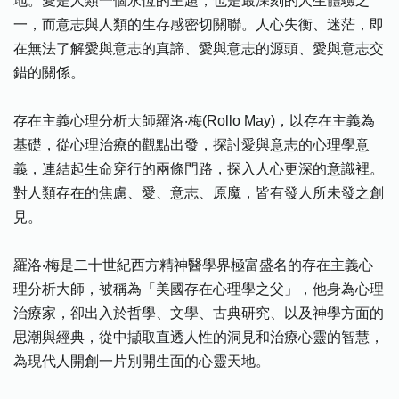
地。愛是人類一個永恆的主題，也是最深刻的人生體驗之
一，而意志與人類的生存感密切關聯。人心失衡、迷茫，即
在無法了解愛與意志的真諦、愛與意志的源頭、愛與意志交
錯的關係。
存在主義心理分析大師羅洛‧梅(Rollo May)，以存在主義為
基礎，從心理治療的觀點出發，探討愛與意志的心理學意
義，連結起生命穿行的兩條門路，探入人心更深的意識裡。
對人類存在的焦慮、愛、意志、原魔，皆有發人所未發之創
見。
羅洛‧梅是二十世紀西方精神醫學界極富盛名的存在主義心
理分析大師，被稱為「美國存在心理學之父」，他身為心理
治療家，卻出入於哲學、文學、古典研究、以及神學方面的
思潮與經典，從中擷取直透人性的洞見和治療心靈的智慧，
為現代人開創一片別開生面的心靈天地。