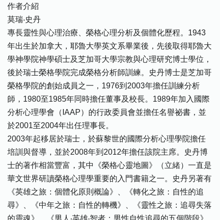
作者介紹
莫瑞‧史丹
專長靈性與心理治療、榮格心理分析及個體化歷程。1943
年出生於加拿大，耶魯大學英文系畢業後，先後取得耶魯大
學神學院神學碩士及芝加哥大學宗教與心理研究博士學位，
後於瑞士榮格學院完成榮格分析師訓練。史丹博士是芝加哥
榮格學院的創始成員之一，1976到2003年擔任訓練分析
師，1980至1985年同時擔任董事及校長。1989年加入國際
分析心理學會（IAAP）的行政委員會並擔任名譽祕書，並
於2001至2004年出任理事長。
2003年起移居於瑞士，於蘇黎世的國際分析心理學院擔任
培訓與督導，並於2008年到2012年擔任該院主席。史丹博
士的著作相當豐富，其中《榮格心靈地圖》（立緒）一直是
華文世界研讀榮格心理學重要的入門書籍之一。史丹另著有
《英雄之旅：個體化原則概論》、《轉化之旅：自性的追
尋》、《中年之旅：自性的轉機》、《靈性之旅：追尋失落
的靈魂》、《男人‧英雄‧智者：男性自性追尋的五個階段》