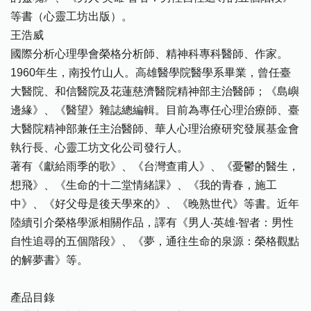
等書（心靈工坊出版）。
王浩威
國際分析心理學會榮格分析師、精神科專科醫師、作家。
1960年生，南投竹山人。高雄醫學院醫學系畢業，曾任臺
大醫院、和信醫院及花蓮慈濟醫院精神部主治醫師；《島嶼
邊緣》、《醫望》雜誌總編輯。目前為專任心理治療師、臺
大醫院精神部兼任主治醫師、華人心理治療研究發展基金會
執行長、心靈工坊文化公司發行人。
著有《獻給雨季的歌》、《台灣查甫人》、《憂鬱的醫生，
想飛》、《生命的十二堂情緒課》、《我的青春，施工
中》、《好父母是後天學來的》、《晚熟世代》等書。近年
陸續引介榮格學派相關作品，譯有《男人‧英雄‧智者：男性
自性追尋的五個階段》、《夢，通往生命的泉源：榮格觀點
的解夢書》等。
產品目錄