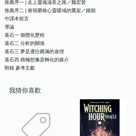
推薦序一 | 走上靈魂滋長之路／魏宏晉
推薦序二 | 俯視榮格心靈疆域的鷹架／鐘穎
中譯本前言
導論
基石一 個體化歷程
基石二 分析的關係
基石三 夢是通往圓滿的途徑
基石四 積極想像是轉化的媒介
附錄 參考文獻
我猜你喜歡