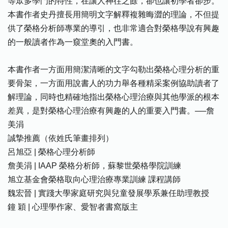
等眾多學門的特性，在讓人神往之餘，卻也讓初學者卻步。
本書作者史丹擅長用簡明文字解釋複雜晦澀的理論，不但提
供了榮格分析師專業的導引，也非常適合對榮格學說有興趣
的一般讀者作為一窺堂奧的入門書。
本書作者一方面用簡潔清晰的文字勾勒出榮格心理分析的重
要骨架，一方面用說書人的功力舉各種精采案例協助讀者了
解理論，同時也精確地指出榮格心理治療與其他學派的根本
差異，是對榮格心理治療有興趣的人的重要入門書。──詹
美涓
誠摯推薦（依姓氏筆畫排列）
呂旭亞 | 榮格心理分析師
詹美涓 | IAAP 榮格分析師，蘇黎世榮格學院訓練
旭立基金會榮格取向心理治療專業訓練 課程講師
魏宏晉 | 實踐大學家庭研究與兒童發展學系兼任助理教授
鐘 穎 | 心理學作家、愛智者書窩版主