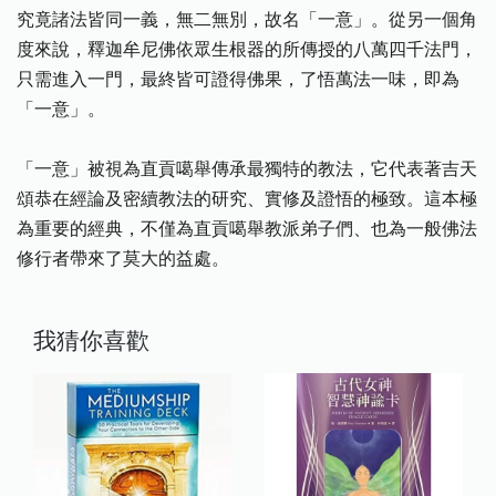
究竟諸法皆同一義，無二無別，故名「一意」。從另一個角
度來說，釋迦牟尼佛依眾生根器的所傳授的八萬四千法門，
只需進入一門，最終皆可證得佛果，了悟萬法一味，即為
「一意」。
「一意」被視為直貢噶舉傳承最獨特的教法，它代表著吉天
頌恭在經論及密續教法的研究、實修及證悟的極致。這本極
為重要的經典，不僅為直貢噶舉教派弟子們、也為一般佛法
修行者帶來了莫大的益處。
我猜你喜歡