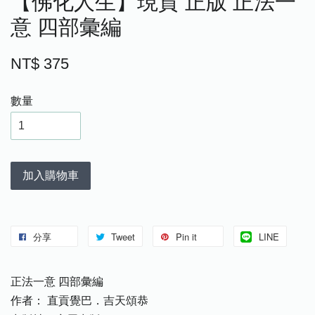
【佛化人生】現貨 正版 正法一
意 四部彙編
NT$ 375
數量
加入購物車
分享
Tweet
Pin it
LINE
正法一意 四部彙編
作者： 直貢覺巴．吉天頌恭