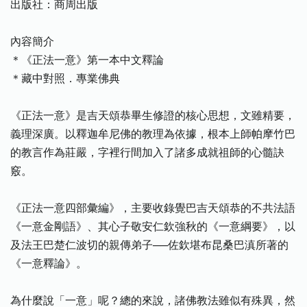
出版社：商周出版
內容簡介
＊《正法一意》第一本中文釋論
＊藏中對照．專業佛典
《正法一意》是吉天頌恭畢生修證的核心思想，文雖精要，
義理深廣。以釋迦牟尼佛的教理為依據，根本上師帕摩竹巴
的教言作為莊嚴，字裡行間加入了諸多成就祖師的心髓訣
竅。
《正法一意四部彙編》，主要收錄覺巴吉天頌恭的不共法語
《一意金剛語》、其心子敬安仁欽強秋的《一意綱要》，以
及法王巴楚仁波切的親傳弟子──佐欽堪布昆桑巴滇所著的
《一意釋論》。
為什麼說「一意」呢？總的來說，諸佛教法雖似有殊異，然