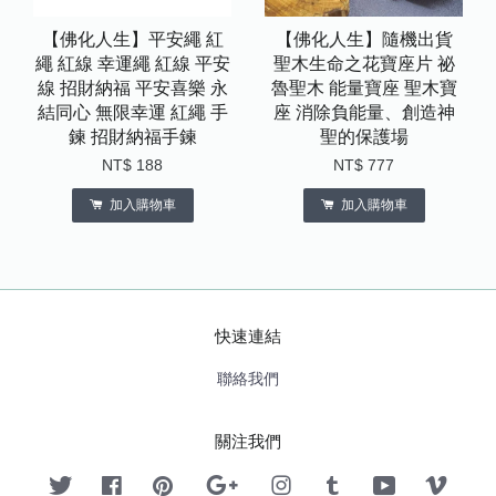
【佛化人生】平安繩 紅
【佛化人生】隨機出貨
繩 紅線 幸運繩 紅線 平安
聖木生命之花寶座片 祕
線 招財納福 平安喜樂 永
魯聖木 能量寶座 聖木寶
結同心 無限幸運 紅繩 手
座 消除負能量、創造神
鍊 招財納福手鍊
聖的保護場
NT$ 188
NT$ 777
加入購物車
加入購物車
快速連結
聯絡我們
關注我們
Twitter
Facebook
Pinterest
Google
Instagram
Tumblr
YouTube
Vimeo