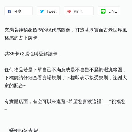
分享
Tweet
Pin it
LINE
充滿著神秘象徵學的現代感圖像，打造著厚實而古老世界風
格感的占卜牌卡。
共36卡+2張性與愛解讀卡。
任何物品若是下單自己不滿意或是不喜歡不屬於瑕疵範圍，
下標前請仔細查看賣場規則，下標即表示接受規則，謝謝大
家的配合~
有實體店面，有空可以來逛逛~希望您喜歡這裡^__^祝福您
~
我猜你喜歡