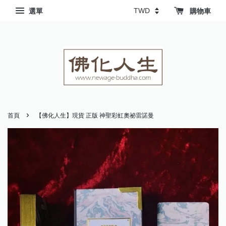
選單
購物車
›
首頁
【佛化人生】現貨 正版 神聖彩虹奧祕雷諾曼