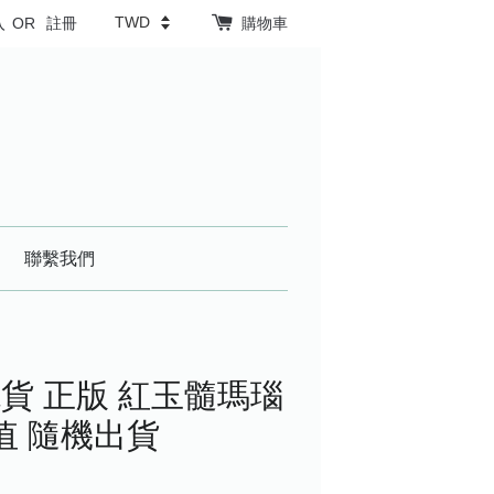
入
OR
註冊
購物車
聯繫我們
貨 正版 紅玉髓瑪瑙
值 隨機出貨