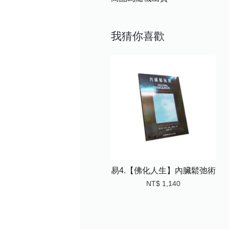
我猜你喜歡
易4.【佛化人生】內臟鬆弛術
NT$ 1,140