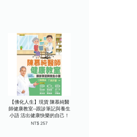
【佛化人生】現貨 陳慕純醫
師健康教室--跟診筆記與養生
小語 活出健康快樂的自己！
NT$ 257