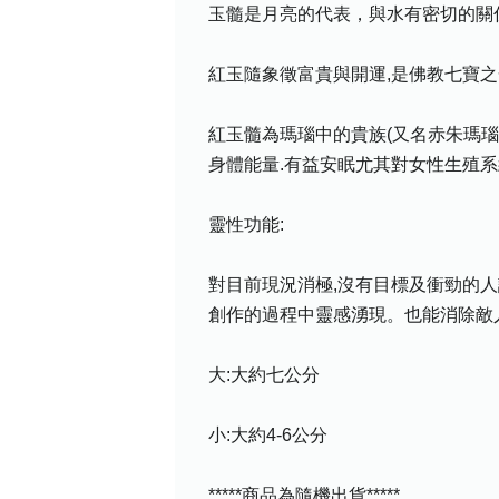
玉髓是月亮的代表，與水有密切的關
紅玉隨象徵富貴與開運,是佛教七寶之
紅玉髓為瑪瑙中的貴族(又名赤朱瑪瑙
身體能量.有益安眠尤其對女性生殖系
靈性功能:
對目前現況消極,沒有目標及衝勁的人
創作的過程中靈感湧現。也能消除敵人
大:大約七公分
小:大約4-6公分
*****商品為隨機出貨*****