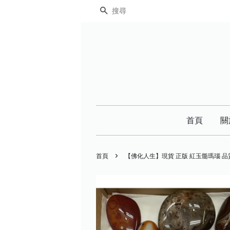
搜尋
首頁
關
›
首頁
【佛化人生】現貨 正版 紅玉髓瑪瑙 品