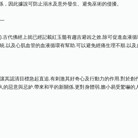
係，因此據說可防止溺水及意外發生、避免巫術的侵擾。
一
).古代佛經上就已經記載紅玉髓有趨吉避凶之效.除可促進血液循環
統.以及心肌血管的血液循環有幫助.可以避免經痛生理不順.以
讓其認清目標急起直追.有刺激其好奇心及行動力的作用.對於創
的惡意與忌妒.帶來和平的新關係.更對身體弱.膽小易受驚嚇的