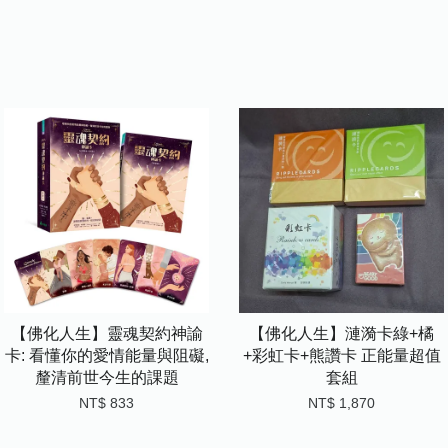
【佛化人生】靈魂契約神諭
【佛化人生】漣漪卡綠+橘
卡: 看懂你的愛情能量與阻礙,
+彩虹卡+熊讚卡 正能量超值
釐清前世今生的課題
套組
NT$ 833
NT$ 1,870