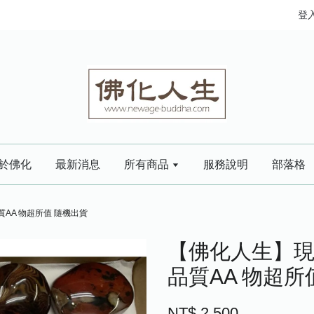
登
於佛化
最新消息
所有商品
服務說明
部落格
質AA 物超所值 隨機出貨
【佛化人生】現
品質AA 物超所
NT$ 2,500