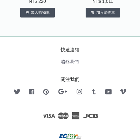
NT$ 220
NT$ 1,011
加入購物車
加入購物車
快速連結
聯絡我們
關注我們
Twitter
Facebook
Pinterest
Google
Instagram
Tumblr
YouTube
Vimeo
Visa
Master
American
JCB
Express