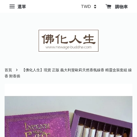
選單
購物車
›
首頁
【佛化人生】現貨 正版 義大利斐歐莉天然香氛線香 精靈盒裝套組 線
香 附香插