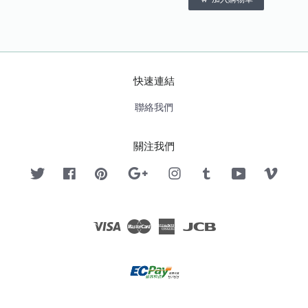
快速連結
聯絡我們
關注我們
Twitter
Facebook
Pinterest
Google
Instagram
Tumblr
YouTube
Vimeo
Visa
Master
American
JCB
Express