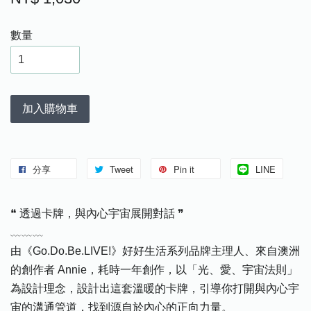
數量
加入購物車
分享
Tweet
Pin it
LINE
❝ 透過卡牌，與內心宇宙展開對話 ❞
﹏﹏﹏
由《Go.Do.Be.LIVE!》好好生活系列品牌主理人、來自澳洲
的創作者 Annie，耗時一年創作，以「光、愛、宇宙法則」
為設計理念，設計出這套溫暖的卡牌，引導你打開與內心宇
宙的溝通管道，找到源自於內心的正向力量。