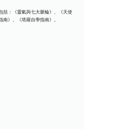
包括：《靈氣與七大脈輪》、《天使
指南》、《塔羅自學指南》。