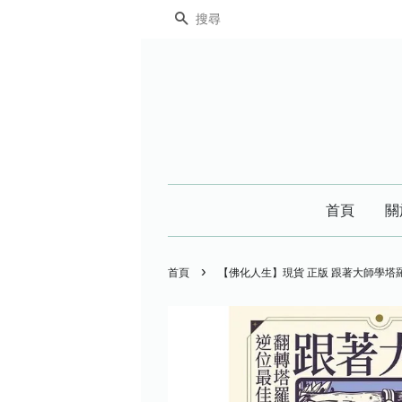
搜尋
首頁
關
›
首頁
【佛化人生】現貨 正版 跟著大師學塔