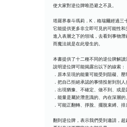
使大家對逆位牌唯恐避之不及。
塔羅界泰斗瑪莉．K．格瑞爾經過三
它能提供更多非立即可見的可能性和
進入表層之下的領域，去看到事物潛
而魔法就是在此發生的。
本書提供了十二種不同的逆位牌解讀
說明逆位牌可能揭露出以下的線索：
．原本呈現的能量可能受到阻礙、壓
．把自己拒絕承認的事情投射到別人
．出現猶豫、不確定、做不到、或是
．能量是屬於潛意識的、內在深層的
．可能正翻轉、掙脫、擺脫束縛、排
翻到逆位牌，表示我們受到邀請，超