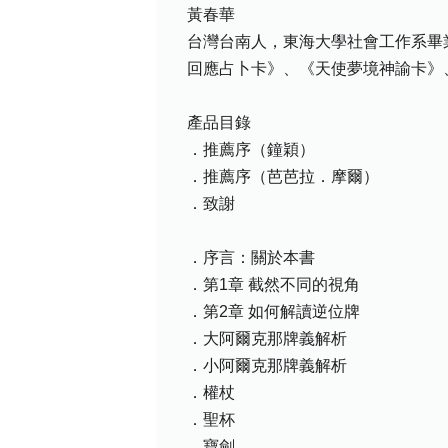
黃春華
台灣台南人，東海大學社會工作系畢
回應占卜卡》、《天使夢境神諭卡》
產品目錄
．推薦序（鐘穎）
．推薦序（芭芭拉．摩爾）
．致謝
．序言：關於本書
．第1章 截然不同的視角
．第2章 如何解讀逆位牌
．大阿爾克那牌義解析
．小阿爾克那牌義解析
．權杖
．聖杯
．寶劍