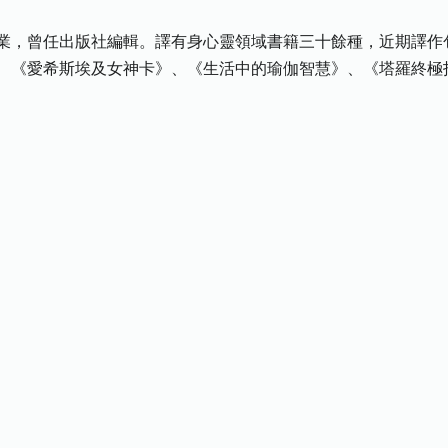
業，曾任出版社編輯。譯有身心靈領域書籍三十餘種，近期譯作
、《愛希斯埃及女神卡》、《生活中的瑜伽智慧》、《塔羅終極