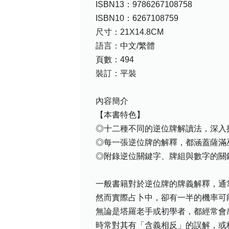
ISBN13：9786267108758
ISBN10：6267108759
尺寸：21X14.8CM
語言：中文/繁體
頁數：494
裝訂：平裝
內容簡介
【本書特色】
◎十二種不同的逆位牌解讀法，深入
◎每一張逆位牌的解釋，都涵蓋薩滿
◎附錄逆位關鍵字、牌組與數字的關
一般書籍對於逆位牌的牌義解釋，通
然而實際占卜中，卻有一半的機率可
無論是塔羅老手或初學者，都經常會
時常對其有「含義相反」的誤解，或