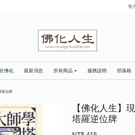
登
於佛化
最新消息
所有商品
服務說明
部落格
羅逆位牌
【佛化人生】現
塔羅逆位牌
NT$ 415