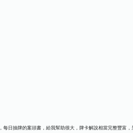
，每日抽牌的案頭書，給我幫助很大，牌卡解說相當完整豐富，