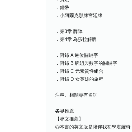
．錢幣
．小阿爾克那牌宮廷牌
．第3章 牌陣
．第4章 為莎拉解牌
．附錄 A 逆位關鍵字
．附錄 B 牌組與數字的關鍵字
．附錄 C 元素質性組合
．附錄 D 女英雄的旅程
注釋、相關專有名詞
各界推薦
【專文推薦】
◎本書的英文版是陪伴我初學塔羅時