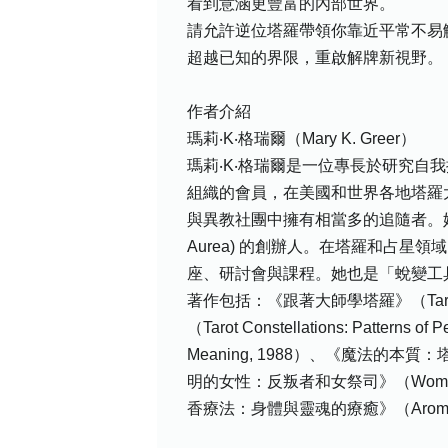
看到意涵更豐富的內部世界。
請允許逆位塔羅帶領你靠近平常不易
超越已知的界限，重啟解牌新視野。
作者介紹
瑪莉‧K‧格瑞爾（Mary K. Greer）
瑪莉‧K‧格瑞爾是一位專長於研究自我探索與
組織的會員，在美國和世界各地塔羅
與異教社團中擁有相當多的追隨者。她不僅在愛希
Aurea) 的創辦人。在塔羅和占
座、研討會與課程。她也是「蛻變工具與儀式」(T
著作包括：《跟著大師學塔羅》（Tarot for Y
（Tarot Constellations: Pattern
Meaning, 1988）、《魔法的本質：塔羅、儀
明的女性：反叛者和女祭司》（Women of the
香療法：身體與靈魂的療癒》（Aromatherapy: