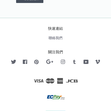
快速連結
聯絡我們
關注我們
Twitter
Facebook
Pinterest
Google
Instagram
Tumblr
YouTube
Vimeo
Visa
Master
American
JCB
Express