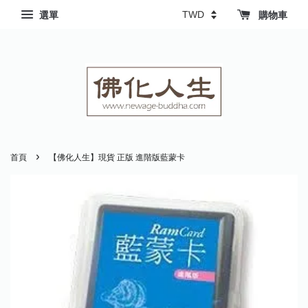
選單
購物車
›
首頁
【佛化人生】現貨 正版 進階版藍蒙卡