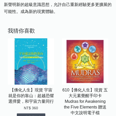
新聲明新的超級意識思想，允許自己重新經驗更多更擴展的
可能性。成為新的現實體驗。
我猜你喜歡
【佛化人生】現貨 宇宙
610【佛化人生】現貨 五
就是你的靠山：超越恐懼
大元素覺醒手印卡
選擇愛，和宇宙力量同行
Mudras for Awakening
the Five Elements 贈送
NT$ 360
中文說明電子檔