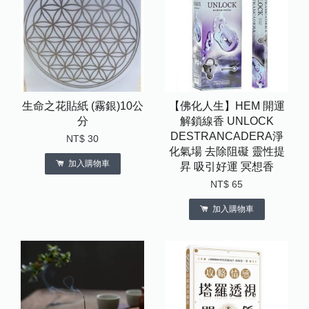
生命之花貼紙 (霧銀)10公
【佛化人生】HEM 開運
分
解鎖線香 UNLOCK
DESTRANCADERA淨
NT$ 30
化氣場 去除阻礙 靈性提
加入購物車
昇 吸引好運 冥想香
NT$ 65
加入購物車