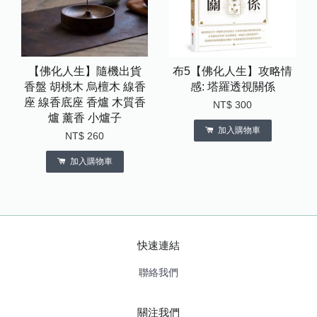
【佛化人生】隨機出貨
布5【佛化人生】攻略情
香盤 胡桃木 烏檀木 線香
感: 塔羅透視關係
座 線香底座 香爐 木質香
NT$ 300
爐 薰香 小爐子
加入購物車
NT$ 260
加入購物車
快速連結
聯絡我們
關注我們