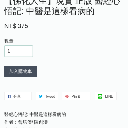
【佛化人生】現貨 正版 醫經心
悟記: 中醫是這樣看病的
NT$ 375
數量
加入購物車
分享
Tweet
Pin it
LINE
醫經心悟記: 中醫是這樣看病的
作者：曾培傑/ 陳創濤