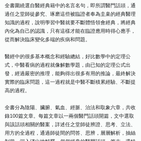
全書圍繞選自醫經典籍中的名言名句，即所謂醫門話頭，通
過任之堂師徒參究、琢磨這些被臨證者奉為圭臬的經典醫理
知識的過程，說明學習中醫就要不斷體悟領會經典，將經典
內化為自己的認識，只有這樣才能在臨證應用時得心應手，
從而解決臨床變化多端的疾病和問題。
醫經中的很多基本概念和經驗總結，好比數學中的定理公
式，中醫看病的過程就像解數學題，由已知的定理公式出
發，經過嚴密的推理，能夠得出很多有用的推論，最終解決
實際的臨床問題，這一過程就是中醫不斷積累經驗、不斷提
高的過程。
全書分為陰陽、臟腑、氣血、經脈、治法和取象六章，共收
錄100篇文章。每篇文章以一兩個醫門話頭開篇，文中選取
與該話頭相關的醫案，詳述任之堂師徒辨證、思考、立法、
用方的全過程，通過師徒間的問答、思辨，層層解析，抽絲