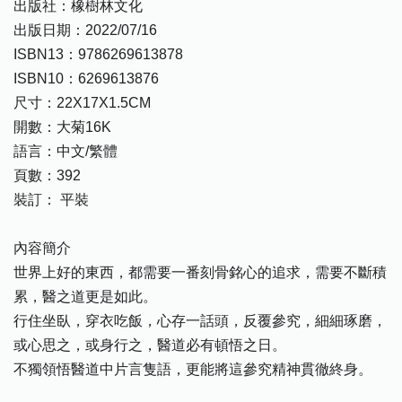
出版社：橡樹林文化
出版日期：2022/07/16
ISBN13：9786269613878
ISBN10：6269613876
尺寸：22X17X1.5CM
開數：大菊16K
語言：中文/繁體
頁數：392
裝訂： 平裝
內容簡介
世界上好的東西，都需要一番刻骨銘心的追求，需要不斷積
累，醫之道更是如此。
行住坐臥，穿衣吃飯，心存一話頭，反覆參究，細細琢磨，
或心思之，或身行之，醫道必有頓悟之日。
不獨領悟醫道中片言隻語，更能將這參究精神貫徹終身。