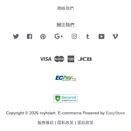
聯絡我們
關注我們
Twitter
Facebook
Pinterest
Google
Instagram
Tumblr
YouTube
Vimeo
Visa
Master
American
JCB
Express
Copyright © 2026 royhsieh. E-commerce Powered by
EasyStore
服務條款
|
隱私政策
|
退款政策