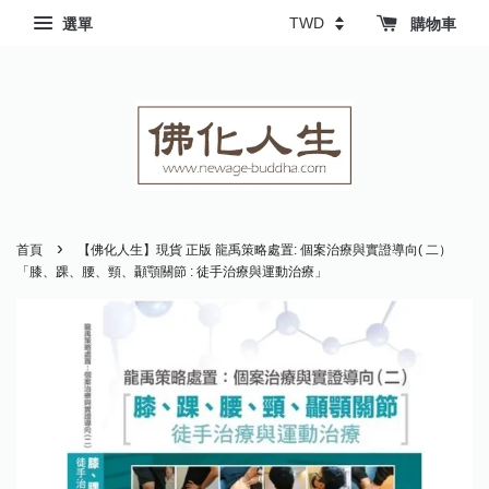
選單
購物車
›
首頁
【佛化人生】現貨 正版 龍禹策略處置: 個案治療與實證導向( 二）
「膝、踝、腰、頸、顳顎關節 : 徒手治療與運動治療」