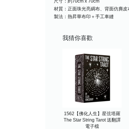
尺寸：約70cm x 70cm
材質：正面珠光亮綢布、背面仿麂皮布，10
製法：熱昇華布印＋手工車縫
我猜你喜歡
1562【佛化人生】星弦塔羅
The Star String Tarot 送翻譯
電子檔