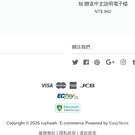
知 贈送中文說明電子檔
NT$ 960
關注我們
Twitter
Facebook
Pinterest
Google
Ins
Visa
Master
American
JCB
Express
Copyright © 2026 royhsieh. E-commerce Powered by
EasyStore
服務條款
|
隱私政策
|
退款政策