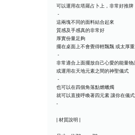
可以運用在塔羅占卜上，非常好推牌
-
這兩塊不同的面料結合起來
質感及手感真的非常好
厚實份量足夠
擺在桌面上不會覺得輕飄飄 或太厚重
-
非常適合上面擺放自己心愛的能量物
或運用在天地元素之間的神聖儀式
-
也可以在四個角落點燃蠟燭
就可以直接呼喚著四元素 讓你在儀
-
| 材質說明 |