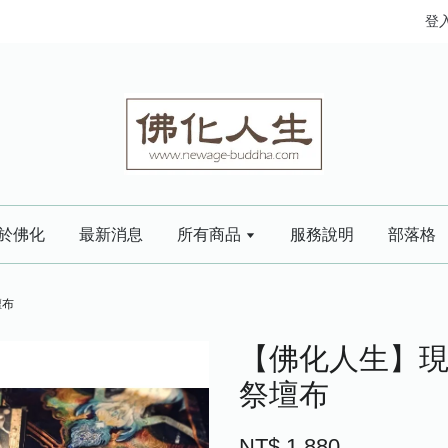
登
於佛化
最新消息
所有商品
服務說明
部落格
壇布
【佛化人生】現
祭壇布
NT$ 1,880