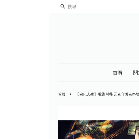
搜尋
首頁
關
›
首頁
【佛化人生】現貨 神聖元素守護者祭