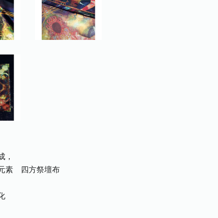
成，
元素 四方祭壇布
化