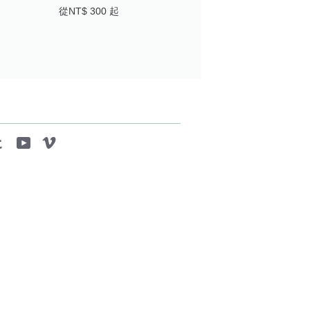
從
NT$ 300
起
tagram
Tumblr
YouTube
Vimeo