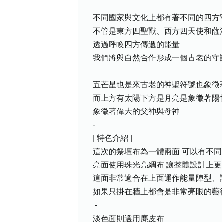
不同國家與文化上都有著不同的四方
不管是東方四聖獸、西方四天使和薩
透過呼喚四方傳遞的能量
我們將與自然合作形成一個古老的守
五芒星也是來古老的神聖符號也象徵
而上方有太陽下方是月亮是象徵著陽
象徵著偉大的父神與母神
-
| 特色介紹 |
這次的祭壇布為一體兩面 可以有不
亮面使用珠光亮綢布 讓整體設計上
這面非常適合在上面運作能量陣型、
如果只掛在牆上都會是非常亮眼的藝
-
淡色面則選用麂皮布