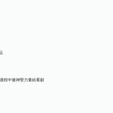
品
式過程中被神聖力量給看顧