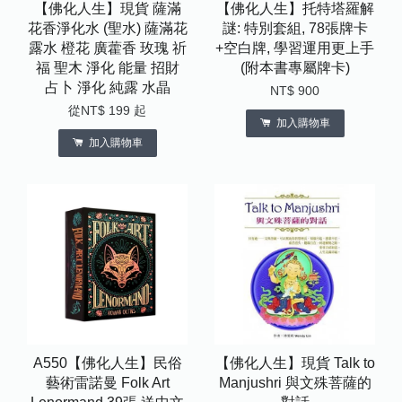
【佛化人生】現貨 薩滿
【佛化人生】托特塔羅解
花香淨化水 (聖水) 薩滿花
謎: 特別套組, 78張牌卡
露水 橙花 廣藿香 玫瑰 祈
+空白牌, 學習運用更上手
福 聖木 淨化 能量 招財
(附本書專屬牌卡)
占卜 淨化 純露 水晶
NT$ 900
從
NT$ 199
起
加入購物車
加入購物車
A550【佛化人生】民俗
【佛化人生】現貨 Talk to
藝術雷諾曼 Folk Art
Manjushri 與文殊菩薩的