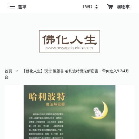
選單
購物車
›
首頁
【佛化人生】現貨 絕版書 哈利波特魔法解密書－帶你進入9 3/4月
台