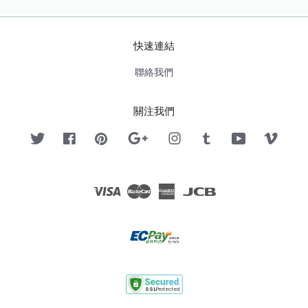
快速連結
聯絡我們
關注我們
Twitter
Facebook
Pinterest
Google
Instagram
Tumblr
YouTube
Vimeo
Visa
Master
American
JCB
Express