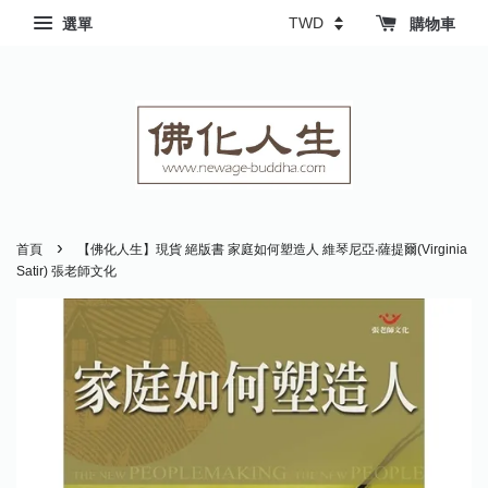
選單
購物車
›
首頁
【佛化人生】現貨 絕版書 家庭如何塑造人 維琴尼亞‧薩提爾(Virginia
Satir) 張老師文化