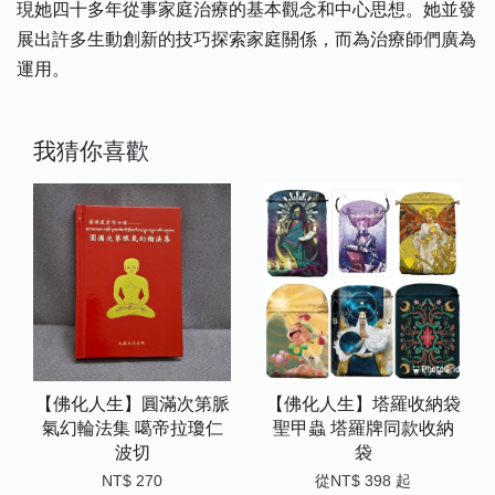
現她四十多年從事家庭治療的基本觀念和中心思想。她並發
展出許多生動創新的技巧探索家庭關係，而為治療師們廣為
運用。
我猜你喜歡
【佛化人生】圓滿次第脈
【佛化人生】塔羅收納袋
氣幻輪法集 噶帝拉瓊仁
聖甲蟲 塔羅牌同款收納
波切
袋
NT$ 270
從
NT$ 398
起