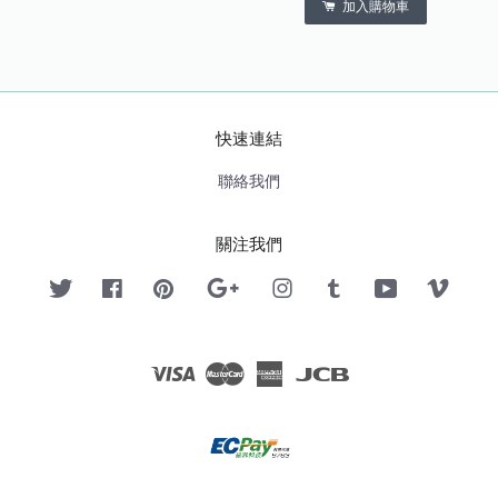
加入購物車
快速連結
聯絡我們
關注我們
Twitter
Facebook
Pinterest
Google
Instagram
Tumblr
YouTube
Vimeo
Visa
Master
American
JCB
Express