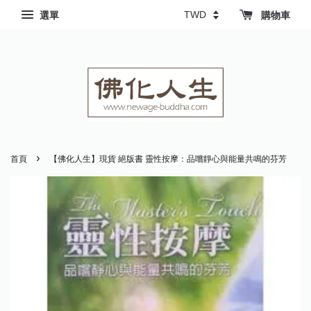
選單
購物車
›
首頁
【佛化人生】現貨 絕版書 靈性按摩：品嚐靜心與能量共鳴的芬芳