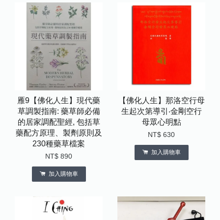
雁9【佛化人生】現代藥
【佛化人生】那洛空行母
草調製指南: 藥草師必備
生起次第導引‧金剛空行
的居家調配聖經, 包括草
母眾心明點
藥配方原理、製劑原則及
NT$ 630
230種藥草檔案
加入購物車
NT$ 890
加入購物車