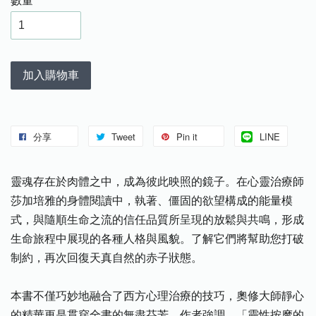
數量
加入購物車
分享
Tweet
Pin it
LINE
靈魂存在於肉體之中，成為彼此映照的鏡子。在心靈治療師
莎加培雅的身體閱讀中，執著、僵固的欲望構成的能量模
式，與隨順生命之流的信任品質所呈現的放鬆與共鳴，形成
生命旅程中展現的各種人格與風貌。了解它們將幫助您打破
制約，再次回復天真自然的赤子狀態。
本書不僅巧妙地融合了西方心理治療的技巧，奧修大師靜心
的精華更是貫穿全書的無盡芬芳。作者強調，「靈性按摩的