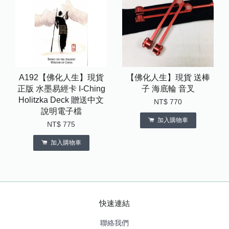
A192【佛化人生】現貨
【佛化人生】現貨 送棒
正版 水墨易經卡 I-Ching
子 海底輪 音叉
Holitzka Deck 贈送中文
NT$ 770
說明電子檔
加入購物車
NT$ 775
加入購物車
快速連結
聯絡我們