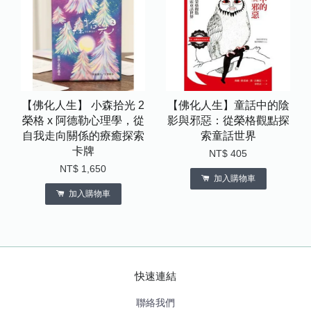
【佛化人生】 小森拾光 2
【佛化人生】童話中的陰
榮格 x 阿德勒心理學，從
影與邪惡：從榮格觀點探
自我走向關係的療癒探索
索童話世界
卡牌
NT$ 405
NT$ 1,650
加入購物車
加入購物車
快速連結
聯絡我們