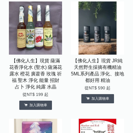
【佛化人生】現貨 薩滿
【佛化人生】現貨 JR純
花香淨化水 (聖水) 薩滿花
天然野生採摘有機精油
露水 橙花 廣藿香 玫瑰 祈
5ML系列產品 淨化、接地
福 聖木 淨化 能量 招財
都好用 精油
占卜 淨化 純露 水晶
從
NT$ 590
起
從
NT$ 199
起
加入購物車
加入購物車