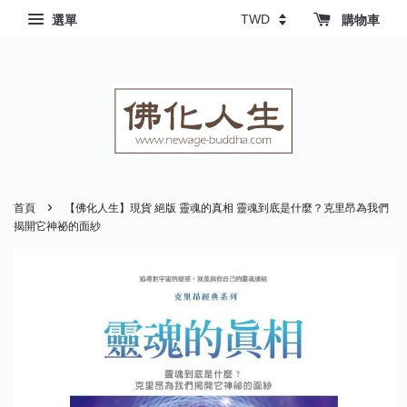
選單
購物車
›
首頁
【佛化人生】現貨 絕版 靈魂的真相 靈魂到底是什麼？克里昂為我們
揭開它神祕的面紗