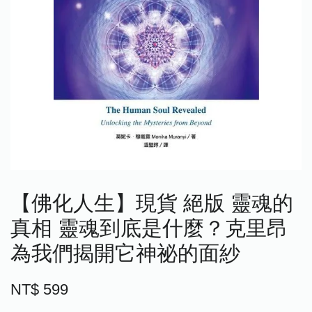
【佛化人生】現貨 絕版 靈魂的
真相 靈魂到底是什麼？克里昂
為我們揭開它神祕的面紗
NT$ 599