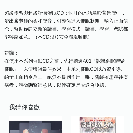
超級學習與超級記憶催眠CD：悅耳的水語鳥啼背景聲中，
流出廖老師的柔和聲音，引導你進入催眠狀態，輸入正面信
念，幫助你建立新的讀書、學習模式，讀書、學習、考試都
能輕鬆如意。（本CD限於安全環境聆聽）
建議：
在使用本系列催眠CD之前，先行聽過A01「認識催眠體驗
催眠」，以便獲得最佳效果。本系列催眠CD以放鬆引導、
給予正面指令為主，絕無不良副作用。唯，曾經罹患精神疾
病者，請徵詢醫師意見，以便確定是否適合聆聽。
我猜你喜歡