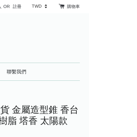
入
OR
註冊
購物車
聯繫我們
貨 金屬造型錐 香台
 樹脂 塔香 太陽款