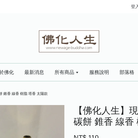
登
於佛化
最新消息
所有商品
服務說明
部落格
 錐香 線香 樹脂 塔香 太陽款
【佛化人生】現
碳餅 錐香 線香
NT$ 110