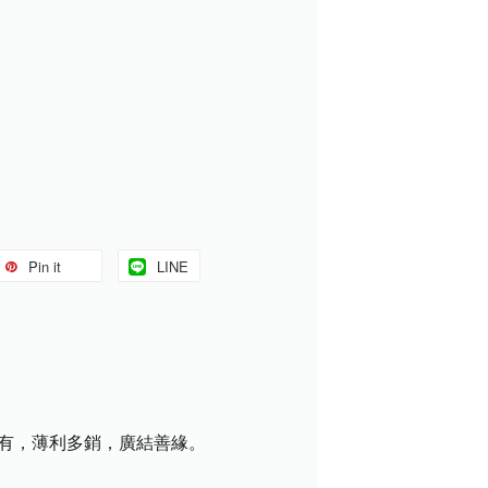
Pin it
LINE
盡有，薄利多銷，廣結善緣。