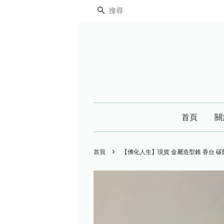
搜尋
首頁
關
›
首頁
【佛化人生】現貨 金屬造型錐 香台 碳餅