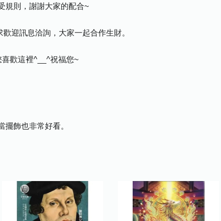
受規則，謝謝大家的配合~
需求歡迎訊息洽詢，大家一起合作生財。
歡這裡^__^祝福您~
當擺飾也非常好看。