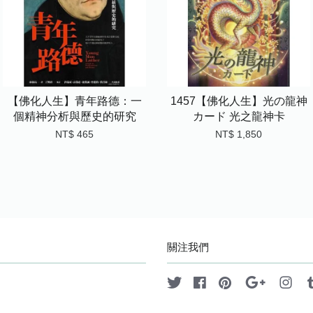
【佛化人生】青年路德：一
1457【佛化人生】光の龍神
個精神分析與歷史的研究
カード 光之龍神卡
NT$ 465
NT$ 1,850
關注我們
Twitter
Facebook
Pinterest
Google
Ins